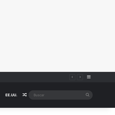
Sidebar
Random Article
Buscar
EE.UU.