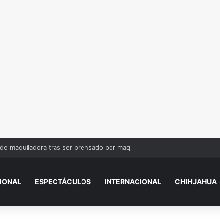
de maquiladora tras ser prensado por maquinaria
IONAL
ESPECTÁCULOS
INTERNACIONAL
CHIHUAHUA