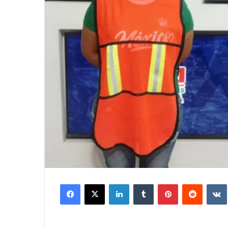
Facebook
X
LinkedIn
Tumblr
Pinterest
Reddit