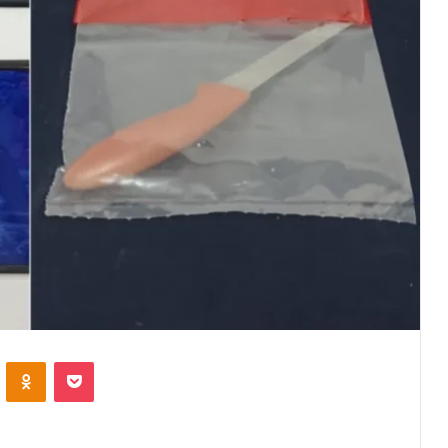
VKontakte
Odnoklassniki
Pocket