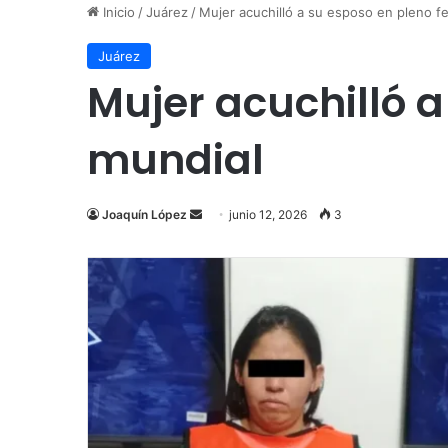
Inicio
/
Juárez
/
Mujer acuchilló a su esposo en pleno fe
Juárez
Mujer acuchilló a
mundial
Send
Joaquín López
junio 12, 2026
3
an
email