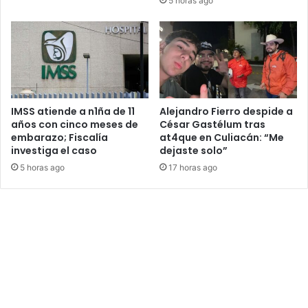
5 horas ago
IMSS atiende a n1ña de 11
Alejandro Fierro despide a
años con cinco meses de
César Gastélum tras
embarazo; Fiscalía
at4que en Culiacán: “Me
investiga el caso
dejaste solo”
5 horas ago
17 horas ago