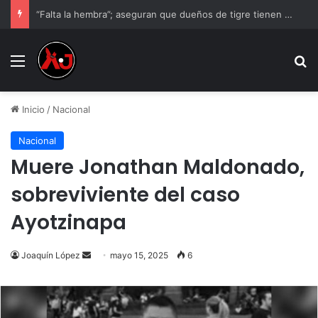
“Falta la hembra”; aseguran que dueños de tigre tienen otro ejemplar
Menu
B
Inicio
/
Nacional
Nacional
Muere Jonathan Maldonado,
sobreviviente del caso
Ayotzinapa
Send
Joaquín López
mayo 15, 2025
6
an
email