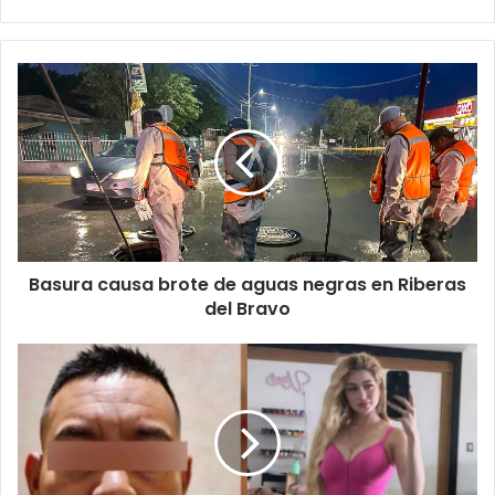
Basura
causa
brote
de
aguas
negras
en
Riberas
del
Basura causa brote de aguas negras en Riberas
Bravo
del Bravo
Identifican
al
presunto
feminicida
de
Valeria
Márquez: