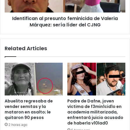
sería
líder
Identifican al presunto feminicida de Valeria
del
CJNG
Márquez: sería líder del CJNG
Related Articles
Abuelita regresaba de
Padre de Dafne, joven
vender semitas y la
víctima de f3min1cid1o en
mataron en asalto; le
academia militarizada,
quitaron 90 pesos
enfrentará juicio acusado
de haberla v10lad0
2 horas ago