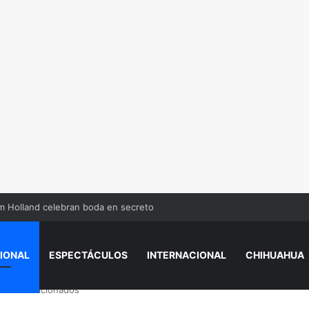
m Holland celebran boda en secreto
IONAL
ESPECTÁCULOS
INTERNACIONAL
CHIHUAHUA
stió a aficionados