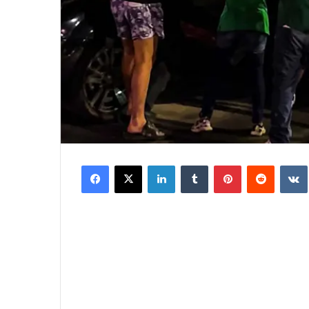
Facebook
X
LinkedIn
Tumblr
Pinterest
Reddit