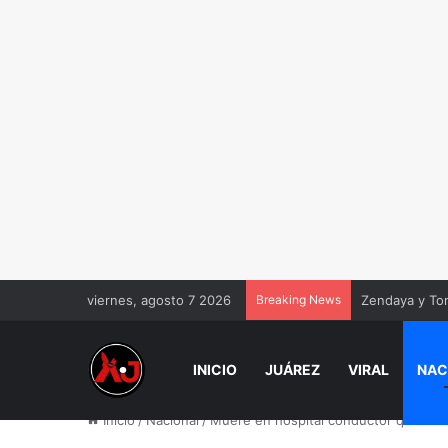
viernes, agosto 7 2026
Breaking News
Zendaya y To
INICIO
JUÁREZ
VIRAL
NAC
Inicio
/
Nacional
/
Muere en hospital conductor que embi