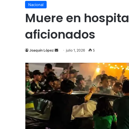
Nacional
Muere en hospita
aficionados
Send
Joaquín López
julio 1, 2026
5
an
email