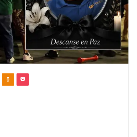
VKontakte
Odnoklassniki
Pocket