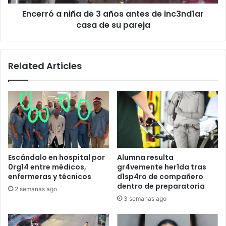
inc3nd1ar
Encerró a niña de 3 años antes de inc3nd1ar
casa
de
casa de su pareja
su
pareja
Related Articles
Escándalo en hospital por
Alumna resulta
0rg14 entre médicos,
gr4vemente her1da tras
enfermeras y técnicos
d1sp4ro de compañero
dentro de preparatoria
2 semanas ago
3 semanas ago