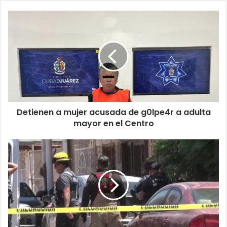
Detienen
a
mujer
acusada
de
g0lpe4r
a
adulta
mayor
Detienen a mujer acusada de g0lpe4r a adulta
en
el
mayor en el Centro
Centro
Encerró
a
niña
de
3
años
antes
de