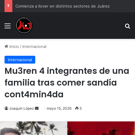
Comienza a llover en distintos sectores de Juárez
Menu
B
Inicio
/
Internacional
Internacional
Mu3ren 4 integrantes de una
familia tras comer sandía
cont4min4da
Send
Joaquín López
mayo 15, 2026
5
an
email