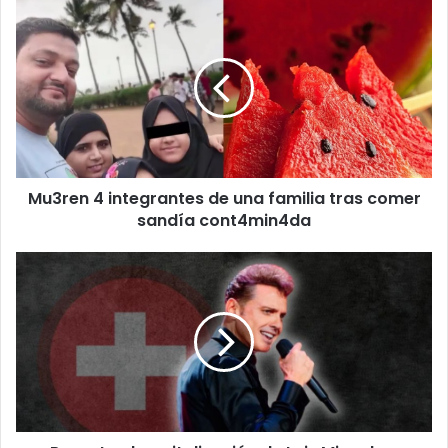
Mu3ren
4
integrantes
de
una
familia
tras
comer
sandía
Mu3ren 4 integrantes de una familia tras comer
cont4min4da
sandía cont4min4da
Reportan
hospitalización
de
Luis
Miguel
en
Nueva
York