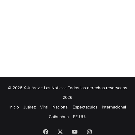
© 2026 X Juárez - Las Noticias Todos los derechos reservados
2026
Inicio
Juárez
Viral
Nacional
Espectáculos
Internacional
Chihuahua
EE.UU.
Facebook
X
YouTube
Instagram