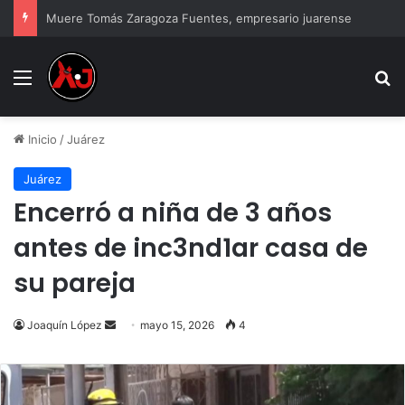
Muere Tomás Zaragoza Fuentes, empresario juarense
Menu
B
Inicio
/
Juárez
Juárez
Encerró a niña de 3 años
antes de inc3nd1ar casa de
su pareja
Send
Joaquín López
mayo 15, 2026
4
an
email