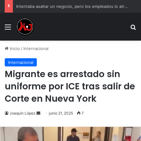
Intentaba asaltar un negocio, pero los empleados lo atraparon en Juárez
Menu
B
Inicio
/
Internacional
Internacional
Migrante es arrestado sin
uniforme por ICE tras salir de
Corte en Nueva York
Send
Joaquín López
junio 21, 2025
7
an
email