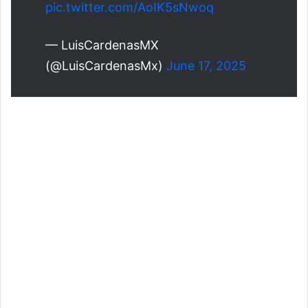
pic.twitter.com/AoIK5sNwoq
— LuisCardenasMX
(@LuisCardenasMx)
June 17, 2025