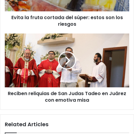
son
los
Evita la fruta cortada del súper: estos son los
riesgos
riesgos
Reciben
reliquias
de
San
Judas
Tadeo
en
Juárez
con
Reciben reliquias de San Judas Tadeo en Juárez
emotiva
misa
con emotiva misa
Related Articles