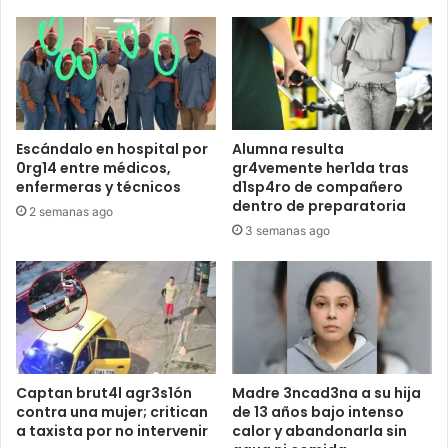
Escándalo en hospital por
Alumna resulta
0rg14 entre médicos,
gr4vemente her1da tras
enfermeras y técnicos
d1sp4ro de compañero
dentro de preparatoria
2 semanas ago
3 semanas ago
Captan brut4l agr3s1ón
Madre 3ncad3na a su hija
contra una mujer; critican
de 13 años bajo intenso
a taxista por no intervenir
calor y abandonarla sin