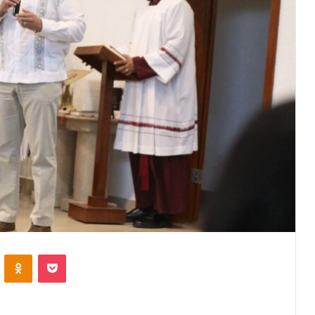
VKontakte
Odnoklassniki
Pocket