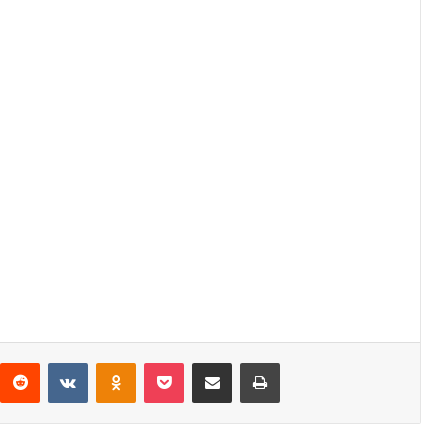
interest
Reddit
VKontakte
Odnoklassniki
Pocket
Share via Email
Print