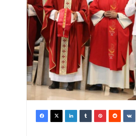
Facebook
X
LinkedIn
Tumblr
Pinterest
Reddit