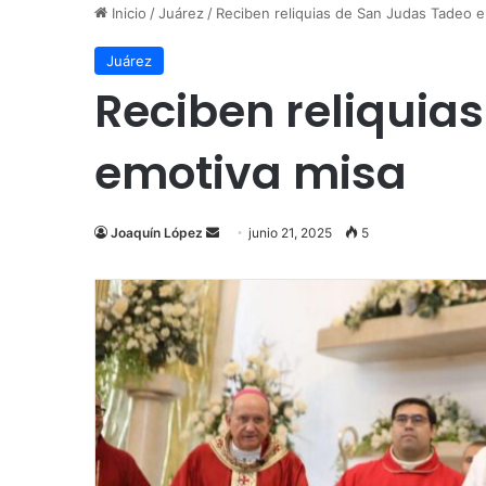
Inicio
/
Juárez
/
Reciben reliquias de San Judas Tadeo 
Juárez
Reciben reliquia
emotiva misa
Send
Joaquín López
junio 21, 2025
5
an
email