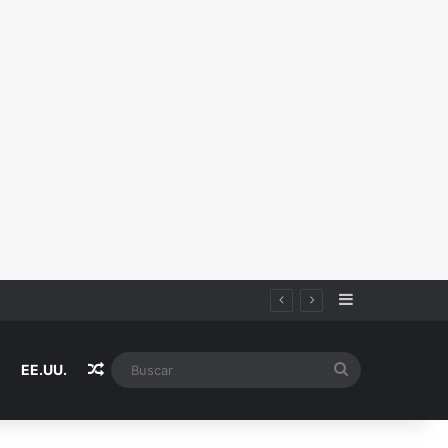
Sidebar
Random Article
Buscar
EE.UU.