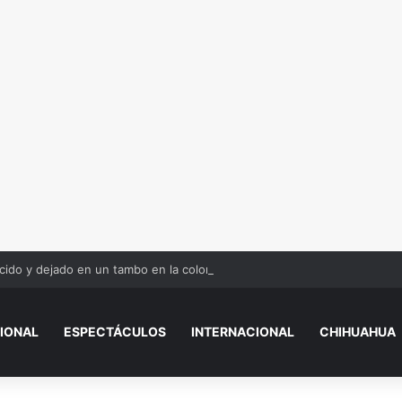
ido y dejado en un tambo en la colonia Olivia Espinoza
IONAL
ESPECTÁCULOS
INTERNACIONAL
CHIHUAHUA