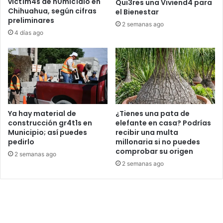
víct1m4s de h0mic1dio en
Qui3res una Viviend4 para
Chihuahua, según cifras
el Bienestar
preliminares
2 semanas ago
4 días ago
Ya hay material de
¿Tienes una pata de
construcción gr4t1s en
elefante en casa? Podrías
Municipio; así puedes
recibir una multa
pedirlo
millonaria si no puedes
comprobar su origen
2 semanas ago
2 semanas ago