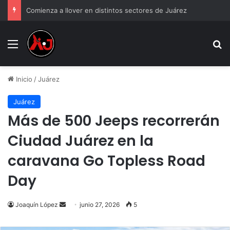
Comienza a llover en distintos sectores de Juárez
Menu
B
Inicio
/
Juárez
Juárez
Más de 500 Jeeps recorrerán
Ciudad Juárez en la
caravana Go Topless Road
Day
Send
Joaquín López
junio 27, 2026
5
an
email