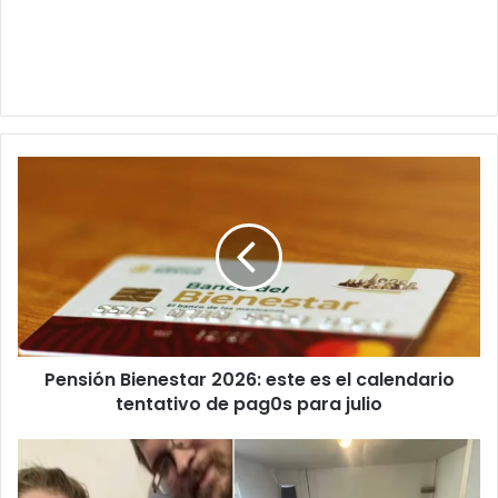
Pensión
Bienestar
2026:
este
es
el
calendario
tentativo
de
Pensión Bienestar 2026: este es el calendario
pag0s
para
tentativo de pag0s para julio
julio
Condenan
a
padres