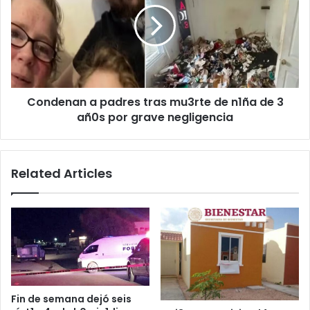
tras
mu3rte
de
n1ña
de
3
Condenan a padres tras mu3rte de n1ña de 3
añ0s
por
añ0s por grave negligencia
grave
negligencia
Related Articles
Fin de semana dejó seis