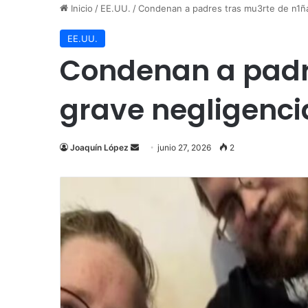
Inicio
/
EE.UU.
/
Condenan a padres tras mu3rte de n1ña
EE.UU.
Condenan a padre
grave negligenci
Send
Joaquín López
junio 27, 2026
2
an
email