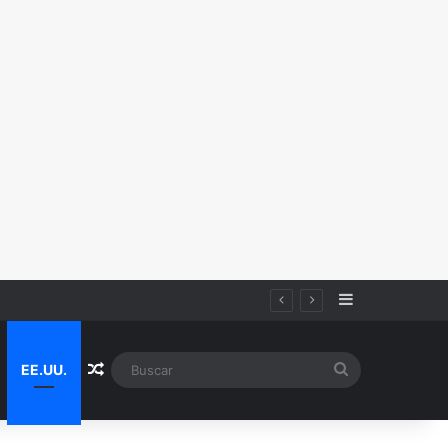
Sidebar
Random Article
Buscar
EE.UU.