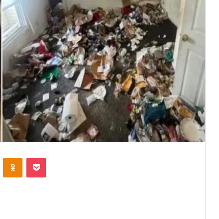
VKontakte
Odnoklassniki
Pocket