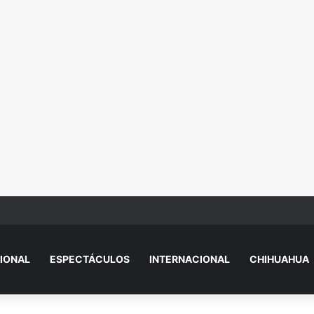
n dinero por error? Esto debes hacer antes de tocarlo
IONAL
ESPECTÁCULOS
INTERNACIONAL
CHIHUAHUA