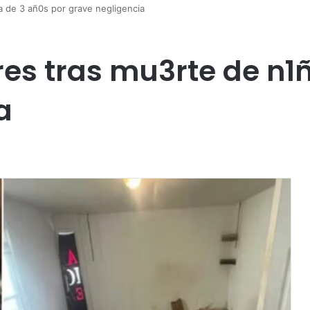
 de 3 añ0s por grave negligencia
s tras mu3rte de n1ñ
a