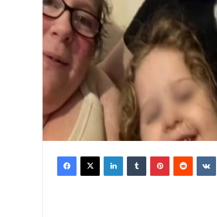
Facebook
X
LinkedIn
Tumblr
Pinterest
Reddit