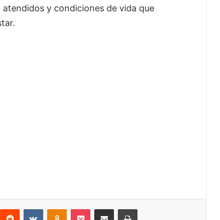
 atendidos y condiciones de vida que
tar.
interest
Reddit
VKontakte
Odnoklassniki
Pocket
Share via Email
Print