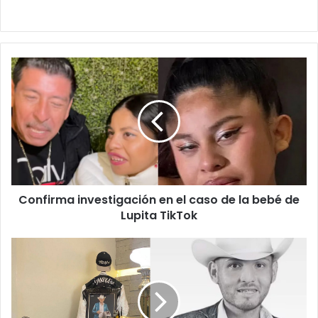
Confirma
investigación
en
el
caso
de
la
bebé
de
Confirma investigación en el caso de la bebé de
Lupita
TikTok
Lupita TikTok
Despiden
con
dolor
a
cantante