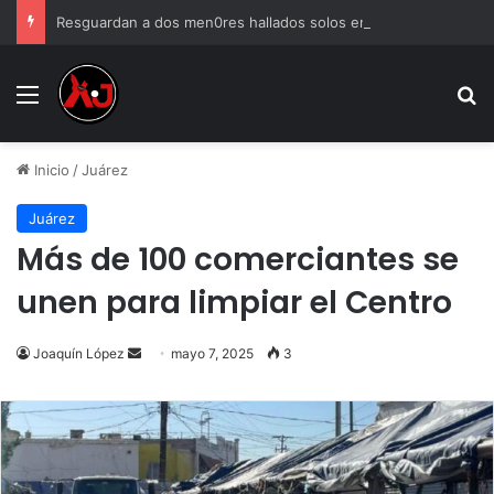
Resguardan a dos men0res hallados solos en estacionamiento
Menu
B
Inicio
/
Juárez
Juárez
Más de 100 comerciantes se
unen para limpiar el Centro
Send
Joaquín López
mayo 7, 2025
3
an
email