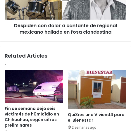
de
regional
mexicano
hallado
Despiden con dolor a cantante de regional
en
fosa
mexicano hallado en fosa clandestina
clandestina
Related Articles
Fin de semana dejó seis
víct1m4s de h0mic1dio en
Qui3res una Viviend4 para
Chihuahua, según cifras
el Bienestar
preliminares
2 semanas ago