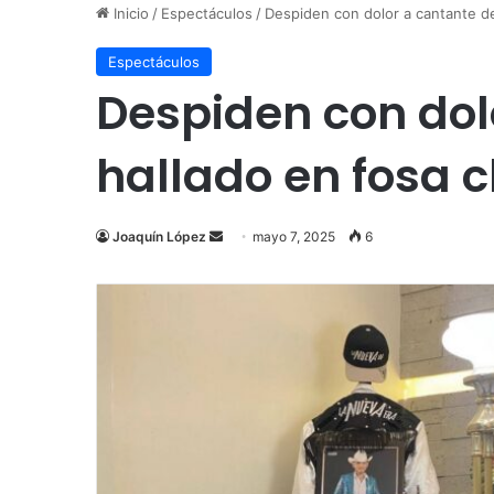
Inicio
/
Espectáculos
/
Despiden con dolor a cantante de
Espectáculos
Despiden con dol
hallado en fosa 
Send
Joaquín López
mayo 7, 2025
6
an
email