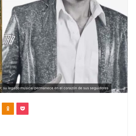
e; su legado musical permanece en el corazón de sus seguidores
VKontakte
Odnoklassniki
Pocket