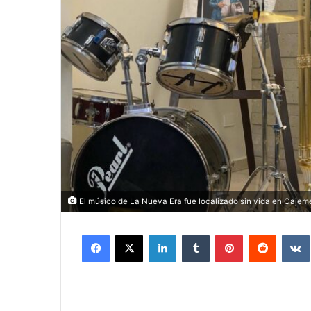
El músico de La Nueva Era fue localizado sin vida en Cajem
Facebook
X
LinkedIn
Tumblr
Pinterest
Reddit