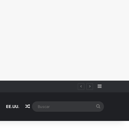
Sidebar
Random Article
Buscar
EE.UU.