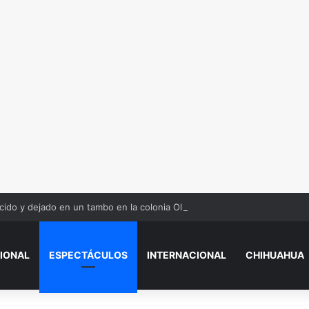
ido y dejado en un tambo en la colonia Olivia Espinoza
IONAL
ESPECTÁCULOS
INTERNACIONAL
CHIHUAHUA