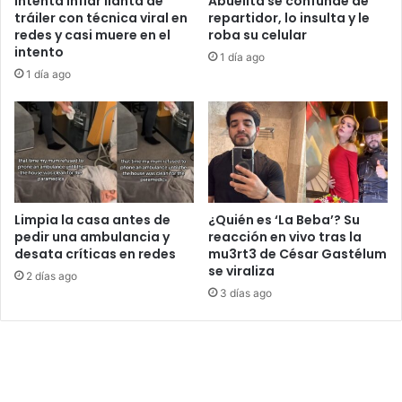
Intenta inflar llanta de
Abuelita se confunde de
tráiler con técnica viral en
repartidor, lo insulta y le
redes y casi muere en el
roba su celular
intento
1 día ago
1 día ago
Limpia la casa antes de
¿Quién es ‘La Beba’? Su
pedir una ambulancia y
reacción en vivo tras la
desata críticas en redes
mu3rt3 de César Gastélum
se viraliza
2 días ago
3 días ago