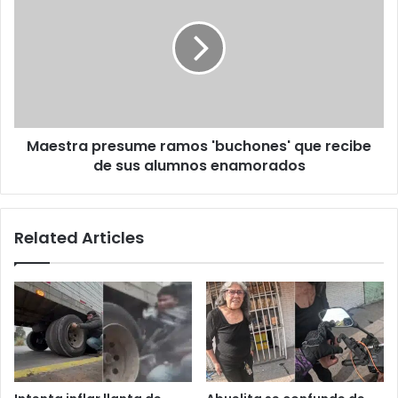
ramos
'buchones'
que
recibe
de
sus
alumnos
Maestra presume ramos 'buchones' que recibe
enamorados
de sus alumnos enamorados
Related Articles