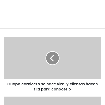
Guapo
carnicero
se
hace
viral
y
clientas
hacen
fila
Guapo carnicero se hace viral y clientas hacen
para
conocerlo
fila para conocerlo
Maestra
presume