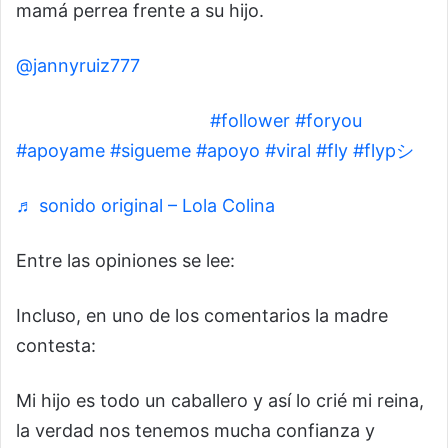
mamá perrea frente a su hijo.
@jannyruiz777
jajaja la cara de mi hijo
#follower
#foryou
#apoyame
#sigueme
#apoyo
#viral
#fly
#flypシ
♬ sonido original – Lola Colina
Entre las opiniones se lee:
Incluso, en uno de los comentarios la madre
contesta:
Mi hijo es todo un caballero y así lo crié mi reina,
la verdad nos tenemos mucha confianza y