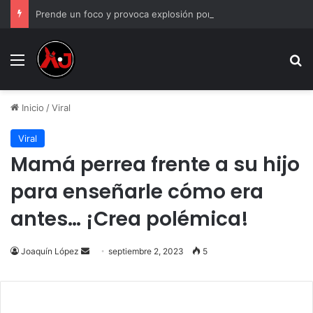
Prende un foco y provoca explosión por acumulación de gas en Juárez
Menu
B
Inicio
/
Viral
Viral
Mamá perrea frente a su hijo
para enseñarle cómo era
antes… ¡Crea polémica!
Send
Joaquín López
septiembre 2, 2023
5
an
email