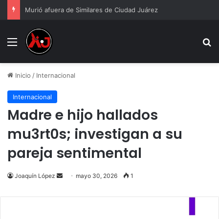
Murió afuera de Similares de Ciudad Juárez
Menu
B
Inicio
/
Internacional
Internacional
Madre e hijo hallados
mu3rt0s; investigan a su
pareja sentimental
Send
Joaquín López
mayo 30, 2026
1
an
email