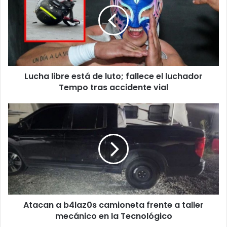
está
de
luto;
fallece
el
luchador
Tempo
Lucha libre está de luto; fallece el luchador
tras
accidente
Tempo tras accidente vial
vial
Atacan
a
b4laz0s
camioneta
frente
a
taller
mecánico
en
Atacan a b4laz0s camioneta frente a taller
la
Tecnológico
mecánico en la Tecnológico