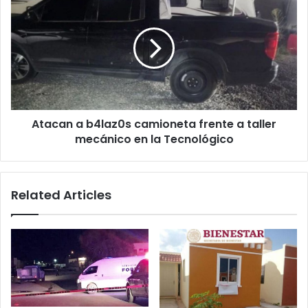
a
b4laz0s
camioneta
frente
a
taller
mecánico
en
Atacan a b4laz0s camioneta frente a taller
la
Tecnológico
mecánico en la Tecnológico
Related Articles