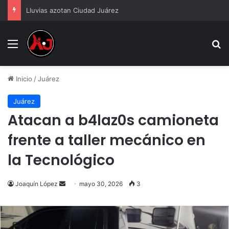
Lluvias azotan Ciudad Juárez
Menu
B
Inicio
/
Juárez
Juárez
Atacan a b4laz0s camioneta
frente a taller mecánico en
la Tecnológico
Send
Joaquín López
mayo 30, 2026
3
an
email