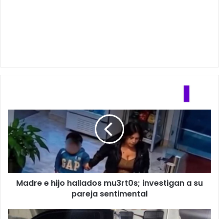
Madre
e
hijo
hallados
mu3rt0s;
investigan
a
su
pareja
Madre e hijo hallados mu3rt0s; investigan a su
sentimental
pareja sentimental
Atacan