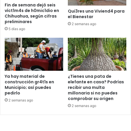
Fin de semana dejó seis
víct1m4s de h0mic1dio en
Qui3res una Viviend4 para
Chihuahua, según cifras
el Bienestar
preliminares
2 semanas ago
5 días ago
Ya hay material de
¿Tienes una pata de
construcción gr4t1s en
elefante en casa? Podrías
Municipio; así puedes
recibir una multa
pedirlo
millonaria si no puedes
comprobar su origen
2 semanas ago
2 semanas ago