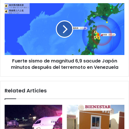
Fuerte
sismo
de
magnitud
6,9
sacude
Japón
minutos
después
Fuerte sismo de magnitud 6,9 sacude Japón
del
terremoto
minutos después del terremoto en Venezuela
en
Venezuela
Related Articles