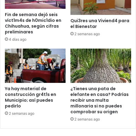
Fin de semana dejó seis
víct1m4s de h0mic1dio en
Qui3res una Viviend4 para
Chihuahua, según cifras
el Bienestar
preliminares
2 semanas ago
4 días ago
Ya hay material de
¿Tienes una pata de
construcción gr4t1s en
elefante en casa? Podrías
Municipio; así puedes
recibir una multa
pedirlo
millonaria si no puedes
comprobar su origen
2 semanas ago
2 semanas ago