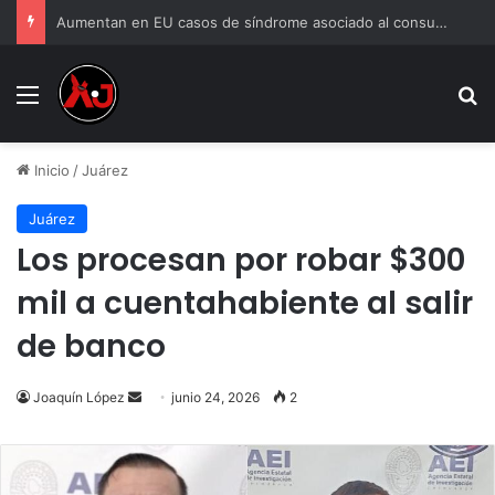
Aumentan en EU casos de síndrome asociado al consumo frecuente de marihuana
Menu
B
Inicio
/
Juárez
Juárez
Los procesan por robar $300
mil a cuentahabiente al salir
de banco
Send
Joaquín López
junio 24, 2026
2
an
email