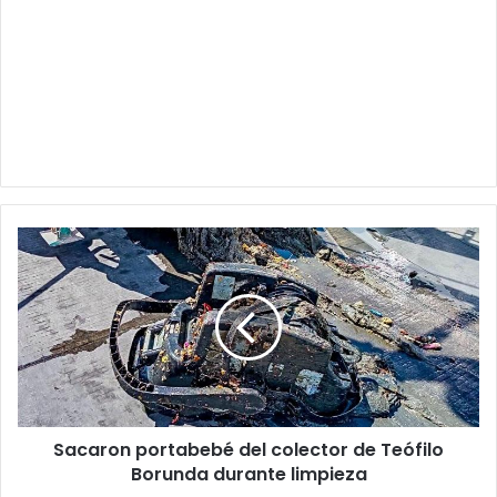
Sacaron
portabebé
del
colector
de
Teófilo
Borunda
durante
limpieza
Sacaron portabebé del colector de Teófilo
Borunda durante limpieza