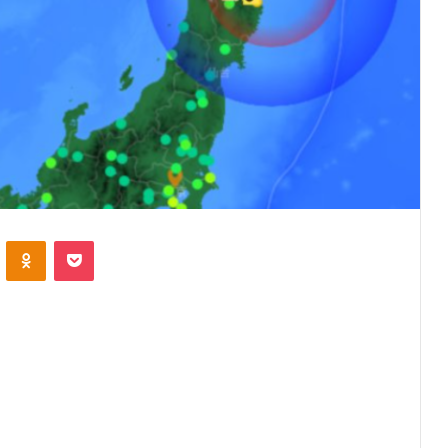
VKontakte
Odnoklassniki
Pocket