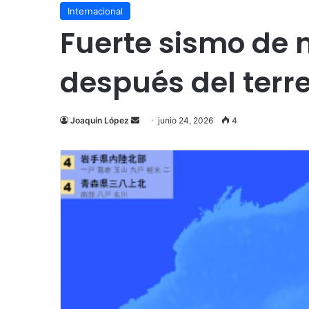
Internacional
Fuerte sismo de
después del terr
Send
Joaquín López
junio 24, 2026
4
an
email