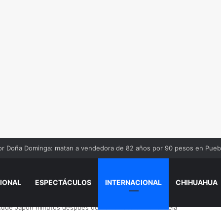
iños que piden dinero en salas de Cinépolis de Misiones
IONAL
ESPECTÁCULOS
INTERNACIONAL
CHIHUAHUA
cude Japón minutos después del terremoto en Venezuela