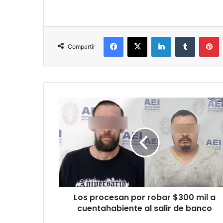
Facebook
X
LinkedIn
Tumblr
P
Compartir
Los
procesan
por
robar
$300
mil
a
cuentahabiente
al
Los procesan por robar $300 mil a
salir
de
cuentahabiente al salir de banco
banco