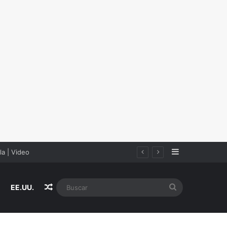
Sidebar
Random Article
Buscar
EE.UU.