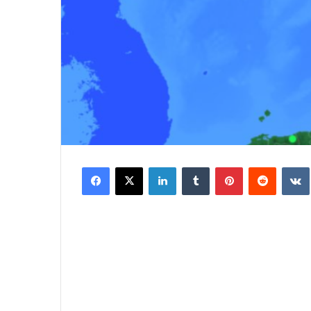
Facebook
X
LinkedIn
Tumblr
Pinterest
Reddit