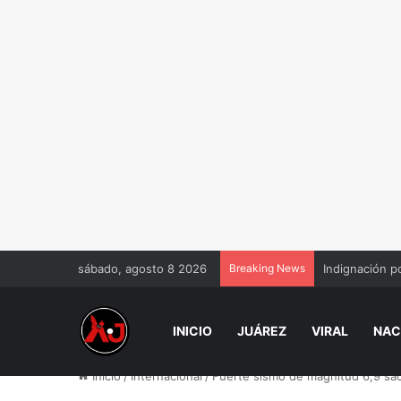
sábado, agosto 8 2026
Breaking News
Denuncian a n
INICIO
JUÁREZ
VIRAL
NAC
Inicio
/
Internacional
/
Fuerte sismo de magnitud 6,9 sa