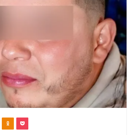
VKontakte
Odnoklassniki
Pocket