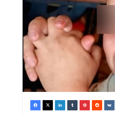
Facebook
X
LinkedIn
Tumblr
Pinterest
Reddit