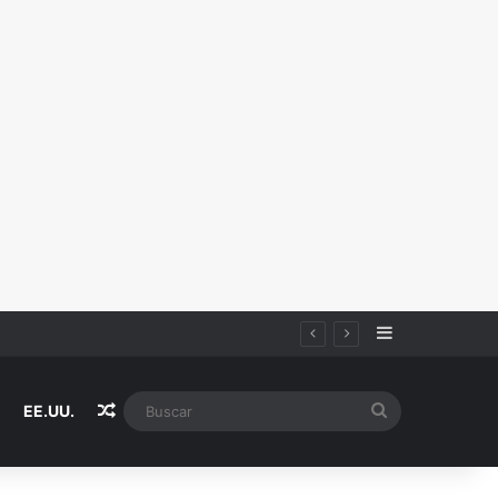
Sidebar
Random Article
Buscar
EE.UU.