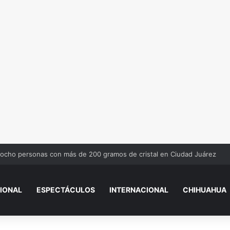
 ocho personas con más de 200 gramos de cristal en Ciudad Juárez
IONAL
ESPECTÁCULOS
INTERNACIONAL
CHIHUAHUA