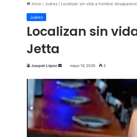
Inicio
/
Juárez
/
Localizan sin vida a hombre desapareci
Juárez
Localizan sin vi
Jetta
Send
Joaquín López
mayo 16, 2026
3
an
email