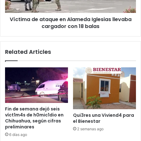
cargador
con
Víctima de ataque en Alameda Iglesias llevaba
18
balas
cargador con 18 balas
Related Articles
Fin de semana dejó seis
víct1m4s de h0mic1dio en
Qui3res una Viviend4 para
Chihuahua, según cifras
el Bienestar
preliminares
2 semanas ago
6 días ago