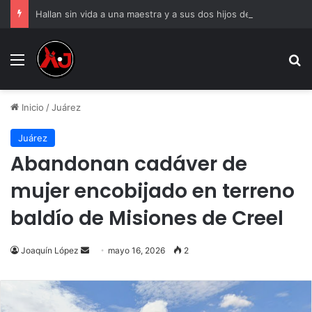
Hallan sin vida a una maestra y a sus dos hijos de 6 y 8 años
Menu
B
Inicio
/
Juárez
Juárez
Abandonan cadáver de
mujer encobijado en terreno
baldío de Misiones de Creel
Send
Joaquín López
mayo 16, 2026
2
an
email