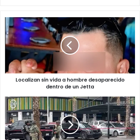
Localizan
sin
vida
a
hombre
desaparecido
dentro
de
un
Localizan sin vida a hombre desaparecido
Jetta
dentro de un Jetta
Víctima
de
ataque
en
Alameda
Iglesias
llevaba