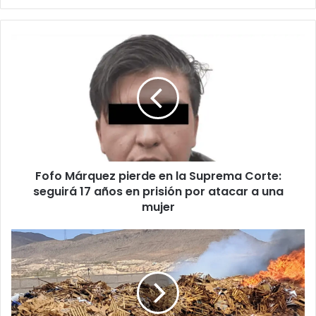
Fofo
Márquez
pierde
en
la
Suprema
Corte:
seguirá
17
Fofo Márquez pierde en la Suprema Corte:
años
en
seguirá 17 años en prisión por atacar a una
prisión
mujer
por
atacar
Recicladora
a
incendiada
una
en
mujer
Juárez
enfrentaría
multa