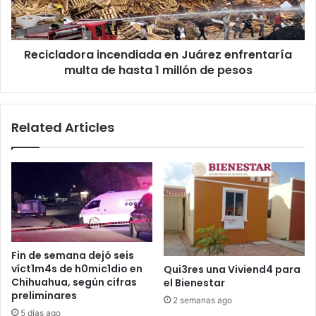
de
hasta
1
Recicladora incendiada en Juárez enfrentaría
millón
de
multa de hasta 1 millón de pesos
pesos
Related Articles
Fin de semana dejó seis
víct1m4s de h0mic1dio en
Qui3res una Viviend4 para
Chihuahua, según cifras
el Bienestar
preliminares
2 semanas ago
5 días ago