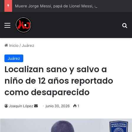
Muere Jorge Messi, papá de Lionel Messi, a los 68 años
Menu
B
Inicio
/
Juárez
Juárez
Localizan sano y salvo a
niño de 12 años reportado
como desaparecido
Send
Joaquín López
junio 30, 2026
1
an
email