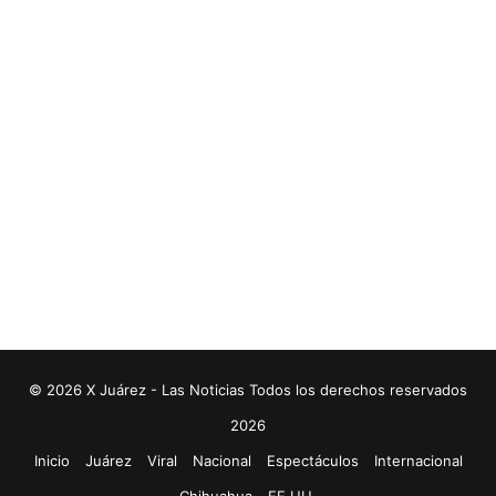
© 2026 X Juárez - Las Noticias Todos los derechos reservados
2026
Inicio
Juárez
Viral
Nacional
Espectáculos
Internacional
Chihuahua
EE.UU.