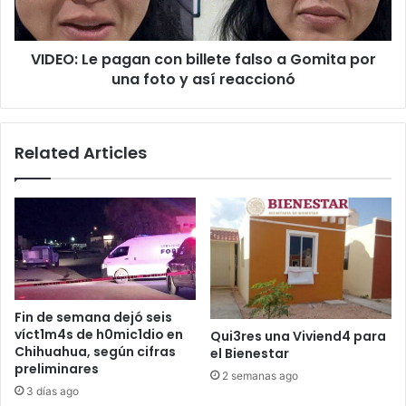
a
Gomita
por
VIDEO: Le pagan con billete falso a Gomita por
una
foto
una foto y así reaccionó
y
así
reaccionó
Related Articles
Fin de semana dejó seis
víct1m4s de h0mic1dio en
Qui3res una Viviend4 para
Chihuahua, según cifras
el Bienestar
preliminares
2 semanas ago
3 días ago