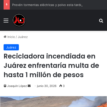
Prevén tormentas eléctricas y polvo esta tarde en Ciudad Juárez
Menu
B
Inicio
/
Juárez
Juárez
Recicladora incendiada en
Juárez enfrentaría multa de
hasta 1 millón de pesos
Send
Joaquín López
junio 30, 2026
3
an
email