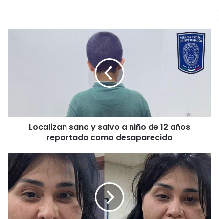
Localizan
sano
y
salvo
a
niño
de
12
años
Localizan sano y salvo a niño de 12 años
reportado
como
reportado como desaparecido
desaparecido
VIDEO:
Le
pagan
con
billete
falso