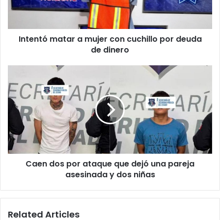
por
deuda
de
Intentó matar a mujer con cuchillo por deuda
dinero
de dinero
Caen
dos
por
ataque
que
dejó
una
pareja
asesinada
Caen dos por ataque que dejó una pareja
y
dos
asesinada y dos niñas
niñas
Related Articles