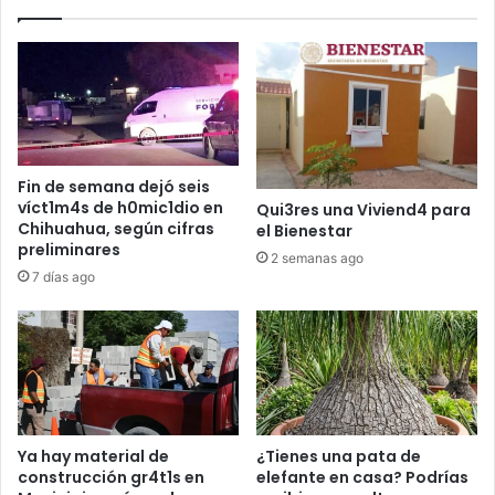
Fin de semana dejó seis
víct1m4s de h0mic1dio en
Qui3res una Viviend4 para
Chihuahua, según cifras
el Bienestar
preliminares
2 semanas ago
7 días ago
Ya hay material de
¿Tienes una pata de
construcción gr4t1s en
elefante en casa? Podrías