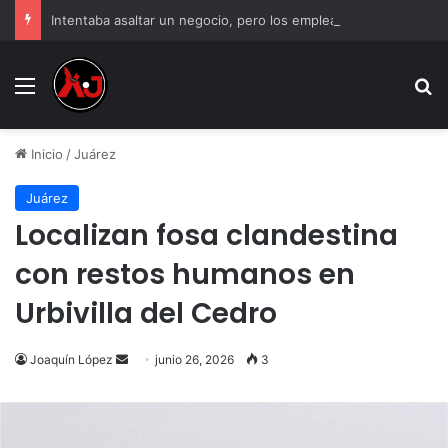
Intentaba asaltar un negocio, pero los empleados lo atraparon en Juárez
Menu
B
Inicio
/
Juárez
Juárez
Localizan fosa clandestina
con restos humanos en
Urbivilla del Cedro
Send
Joaquín López
junio 26, 2026
3
an
email