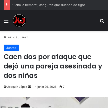
“Falta la hembra”; aseguran que dueños de tigre tienen otro ejemplar
Menu
B
Inicio
/
Juárez
Juárez
Caen dos por ataque que
dejó una pareja asesinada y
dos niñas
Send
Joaquín López
junio 26, 2026
7
an
email