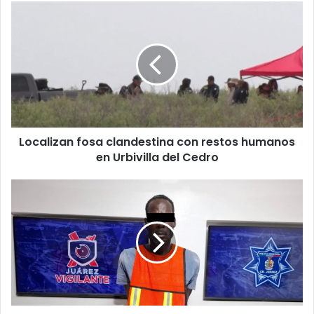
Localizan
fosa
clandestina
con
restos
humanos
en
Urbivilla
del
Localizan fosa clandestina con restos humanos
Cedro
en Urbivilla del Cedro
Sujeto
es
detenido
por
lesionar
a
mujer
en
calles