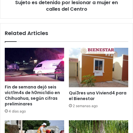
Sujeto es detenido por lesionar a mujer en
del
Centro
calles del Centro
Related Articles
Fin de semana dejó seis
víct1m4s de h0mic1dio en
Qui3res una Viviend4 para
Chihuahua, según cifras
el Bienestar
preliminares
2 semanas ago
4 días ago