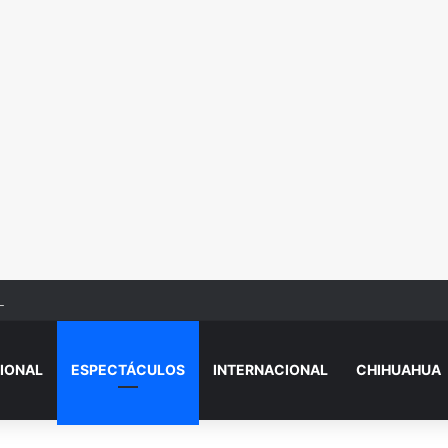
Beba’? Su reacción en vivo tras la mu3rt3 de César Gastélum se viraliza
IONAL
ESPECTÁCULOS
INTERNACIONAL
CHIHUAHUA