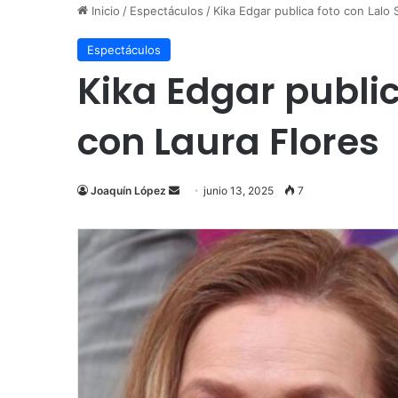
Inicio
/
Espectáculos
/
Kika Edgar publica foto con Lalo 
Espectáculos
Kika Edgar public
con Laura Flores
Send
Joaquín López
junio 13, 2025
7
an
email