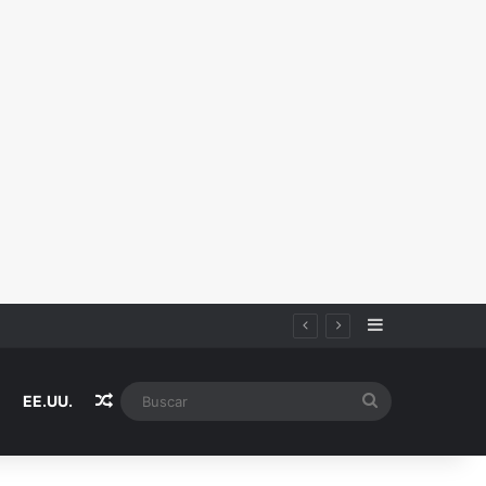
Sidebar
Random Article
Buscar
EE.UU.