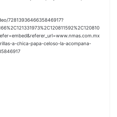
video/7281393646635846917?
166%2C121331973%2C120811592%2C120810
efer=embed&referer_url=www.nmas.com.mx
illas-a-chica-papa-celoso-la-acompana-
635846917