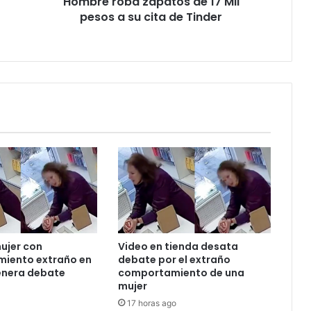
Hombre roba zapatos de 17 Mil
cita
de
pesos a su cita de Tinder
Tinder
ujer con
Video en tienda desata
iento extraño en
debate por el extraño
enera debate
comportamiento de una
mujer
17 horas ago