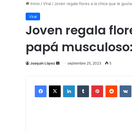
Inicio
/
Viral
/
Joven regala flores a la chica que le gust
Viral
Joven regala flor
papá musculoso: “
Send
Joaquín López
septiembre 25, 2023
5
an
email
Facebook
X
LinkedIn
Tumblr
Pinterest
Reddit