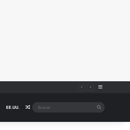
Sidebar
Random Article
Buscar
EE.UU.