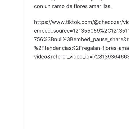
con un ramo de flores amarillas.
https://www.tiktok.com/@checozar/
embed_source=121355059%2C121351
756%3Bnull%3Bembed_pause_share&r
%2Ftendencias%2Fregalan-flores-amar
video&referer_video_id=7281393646