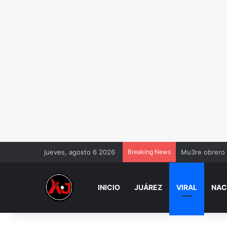
jueves, agosto 6 2026
Breaking News
Mu3re obrero 
INICIO
JUÁREZ
VIRAL
NAC