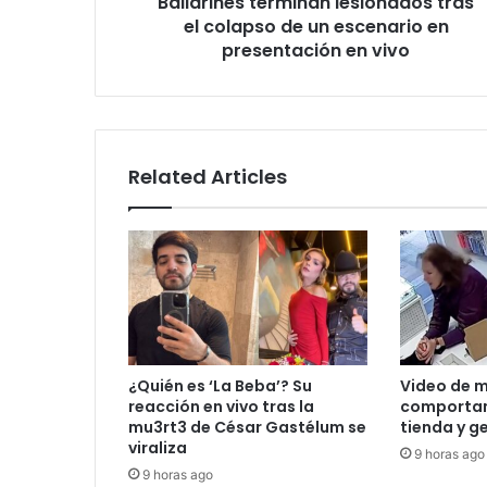
Bailarines terminan lesionados tras
en
presentación
el colapso de un escenario en
en
presentación en vivo
vivo
Related Articles
¿Quién es ‘La Beba’? Su
Video de m
reacción en vivo tras la
comportam
mu3rt3 de César Gastélum se
tienda y g
viraliza
9 horas ago
9 horas ago