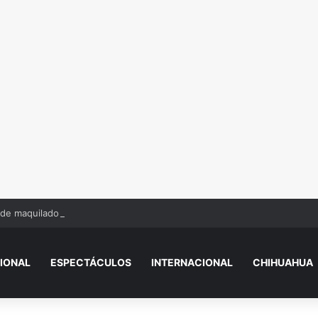
de maquiladora tras ser prensado por maquinaria
IONAL
ESPECTÁCULOS
INTERNACIONAL
CHIHUAHUA