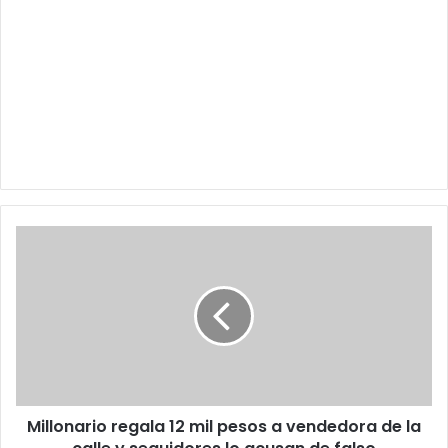
Millonario
regala
12
mil
pesos
a
vendedora
de
la
Millonario regala 12 mil pesos a vendedora de la
calle
y