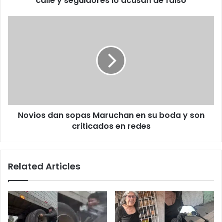
calle y seguidores lo acusan de falso
seguidores
lo
Novios
acusan
dan
de
sopas
falso
Maruchan
en
su
boda
y
son
Novios dan sopas Maruchan en su boda y son
criticados
en
criticados en redes
redes
Related Articles