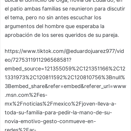
el patio ambas familias se reunieron para discutir
el tema, pero no sin antes escuchar los
argumentos del hombre que esperaba la
aprobación de los seres queridos de su pareja.
https://www.tiktok.com/@eduardojuarez977/vid
eo/7275311911296568581?
embed_source=121355059%2C121351166%2C12
1331973%2C120811592%2C120810756%3Bnull%
3Bembed_share&refer=embed&referer_url=www
.msn.com%2Fes-
mx%2Fnoticias%2Fmexico%2Fjoven-lleva-a-
toda-su-familia-para-pedir-la-mano-de-su-
novia-emotivo-gesto-conmueve-en-
redes%2Far-