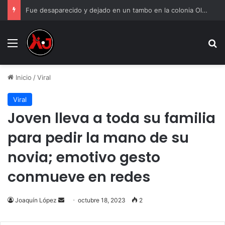
Fue desaparecido y dejado en un tambo en la colonia Olivia Espinoza
Menu
B
Inicio
/
Viral
Viral
Joven lleva a toda su familia
para pedir la mano de su
novia; emotivo gesto
conmueve en redes
Send
Joaquín López
octubre 18, 2023
2
an
email