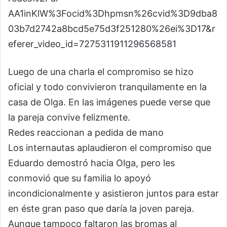
AA1inKlW%3Focid%3Dhpmsn%26cvid%3D9dba8
03b7d2742a8bcd5e75d3f251280%26ei%3D17&r
eferer_video_id=7275311911296568581
Luego de una charla el compromiso se hizo
oficial y todo convivieron tranquilamente en la
casa de Olga. En las imágenes puede verse que
la pareja convive felizmente.
Redes reaccionan a pedida de mano
Los internautas aplaudieron el compromiso que
Eduardo demostró hacia Olga, pero les
conmovió que su familia lo apoyó
incondicionalmente y asistieron juntos para estar
en éste gran paso que daría la joven pareja.
Aunque tampoco faltaron las bromas al