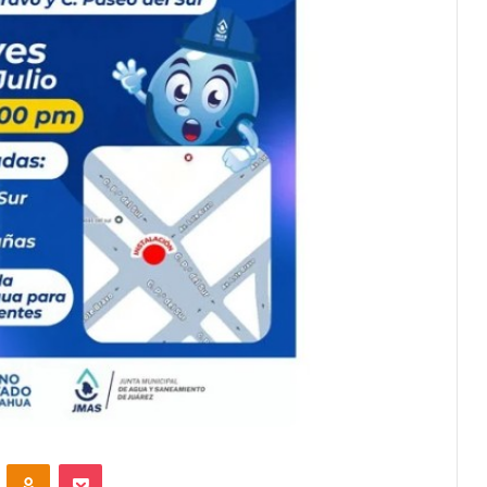
VKontakte
Odnoklassniki
Pocket