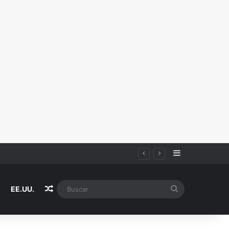
Sidebar
Random Article
Buscar
EE.UU.