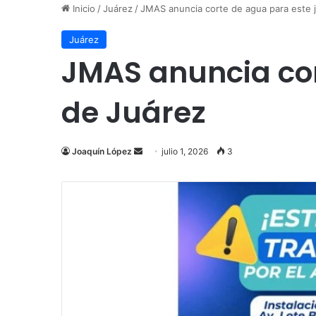
Inicio
/
Juárez
/
JMAS anuncia corte de agua para este j
Juárez
JMAS anuncia cor
de Juárez
Send
Joaquín López
julio 1, 2026
3
an
email