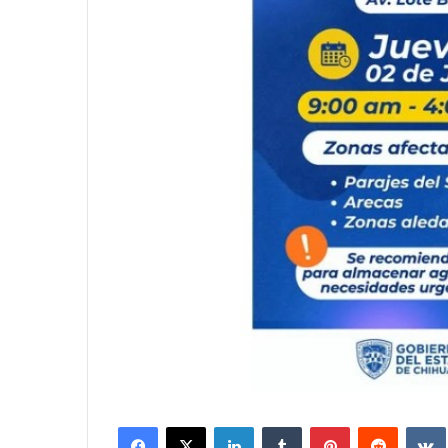
Facebook
X
LinkedIn
Tumblr
Pinterest
Reddit