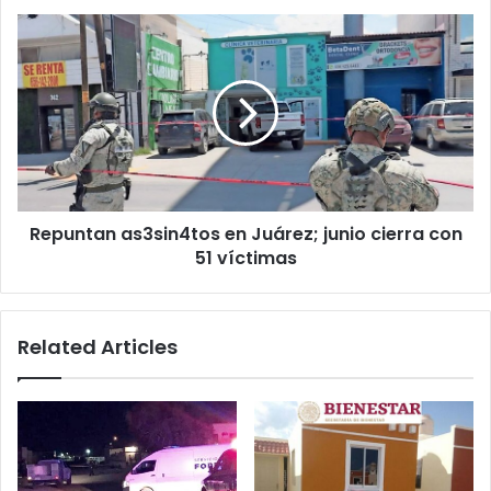
Juárez
Repuntan
as3sin4tos
en
Juárez;
junio
cierra
con
51
víctimas
Repuntan as3sin4tos en Juárez; junio cierra con
51 víctimas
Related Articles