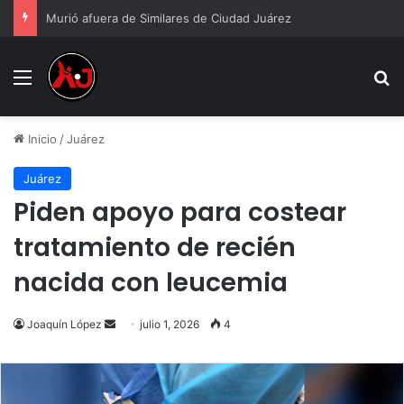
Murió afuera de Similares de Ciudad Juárez
Menu
B
Inicio
/
Juárez
Juárez
Piden apoyo para costear
tratamiento de recién
nacida con leucemia
Send
Joaquín López
julio 1, 2026
4
an
email