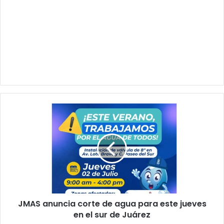
JMAS
anuncia
corte
de
agua
para
este
jueves
en
JMAS anuncia corte de agua para este jueves
el
sur
en el sur de Juárez
de