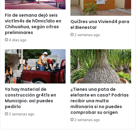
Fin de semana dejó seis
víct1m4s de h0mic1dio en
Qui3res una Viviend4 para
Chihuahua, según cifras
el Bienestar
preliminares
2 semanas ago
4 días ago
Ya hay material de
¿Tienes una pata de
construcción gr4t1s en
elefante en casa? Podrías
Municipio; así puedes
recibir una multa
pedirlo
millonaria si no puedes
comprobar su origen
2 semanas ago
2 semanas ago