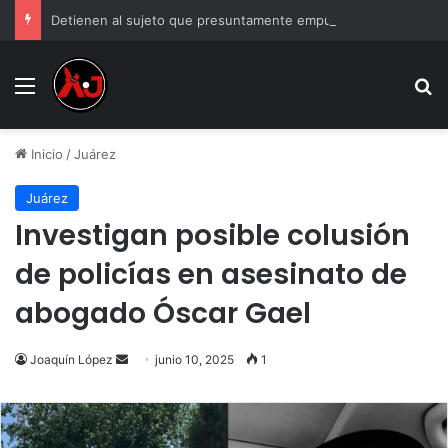
Detienen al sujeto que presuntamente empujó a un adulto mayor al paso de un tráiler
Menu
B
Inicio
/
Juárez
Juárez
Investigan posible colusión
de policías en asesinato de
abogado Óscar Gael
Send
Joaquín López
junio 10, 2025
1
an
email