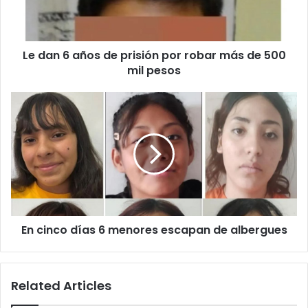
por
robar
más
Le dan 6 años de prisión por robar más de 500
de
500
mil pesos
mil
pesos
En
cinco
días
6
menores
escapan
de
albergues
En cinco días 6 menores escapan de albergues
Related Articles