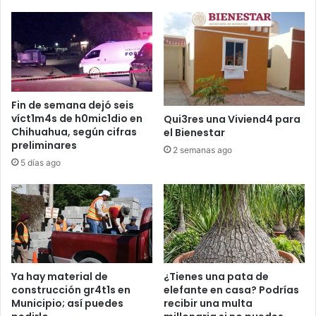
Fin de semana dejó seis
víct1m4s de h0mic1dio en
Qui3res una Viviend4 para
Chihuahua, según cifras
el Bienestar
preliminares
2 semanas ago
5 días ago
Ya hay material de
¿Tienes una pata de
construcción gr4t1s en
elefante en casa? Podrías
Municipio; así puedes
recibir una multa