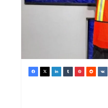
Facebook
X
LinkedIn
Tumblr
Pinterest
Reddit