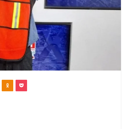
VKontakte
Odnoklassniki
Pocket