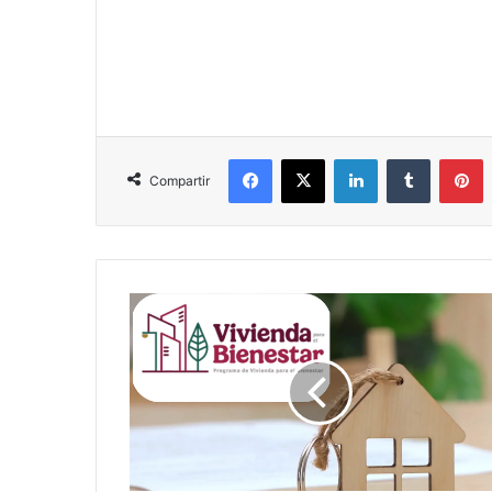
Facebook
X
LinkedIn
Tumblr
P
Compartir
Vivienda
para
el
Bienestar
2026:
requisitos,
quiénes
pueden
registrarse