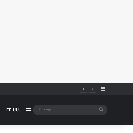
Sidebar
Random Article
Buscar
EE.UU.