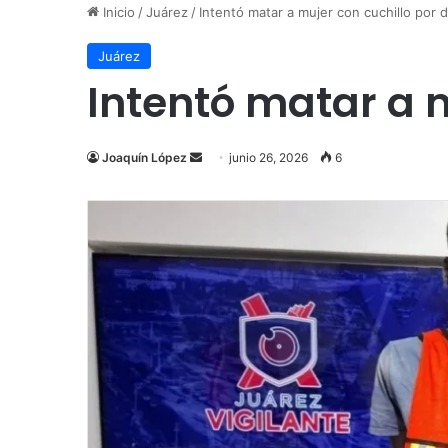
Inicio
/
Juárez
/
Intentó matar a mujer con cuchillo por 
Juárez
Intentó matar a 
Send
Joaquín López
junio 26, 2026
6
an
email