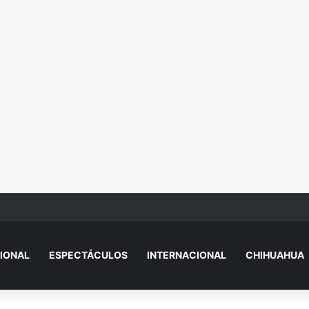
n dinero por error? Esto debes hacer antes de tocarlo
IONAL
ESPECTÁCULOS
INTERNACIONAL
CHIHUAHUA