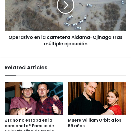
Rafita
Aldama-
su
Ojinaga
desaparición
tras
múltiple
ejecución
Operativo en la carretera Aldama-Ojinaga tras
múltiple ejecución
Related Articles
¿Tano no estaba en la
Muere William Orbit a los
camioneta? Familia de
69 años