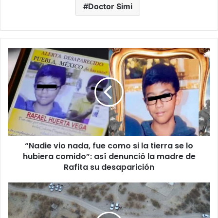
Doctor Simi
“Nadie
vio
nada,
fue
como
si
la
tierra
se
“Nadie vio nada, fue como si la tierra se lo
lo
hubiera
hubiera comido”: así denunció la madre de
comido”:
Rafita su desaparición
así
denunció
Operativo
la
en
madre
la
de
carretera