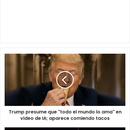
Trump
presume
que
"todo
el
mundo
lo
ama"
en
Trump presume que "todo el mundo lo ama" en
video
de
video de IA; aparece comiendo tacos
IA;
aparece