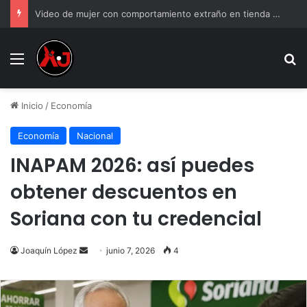
Video de mujer con comportamiento extraño en tienda y genera debate
Menu
B
Inicio
/
Economía
Economía
Nacional
INAPAM 2026: así puedes
obtener descuentos en
Soriana con tu credencial
Send
Joaquín López
junio 7, 2026
4
an
email