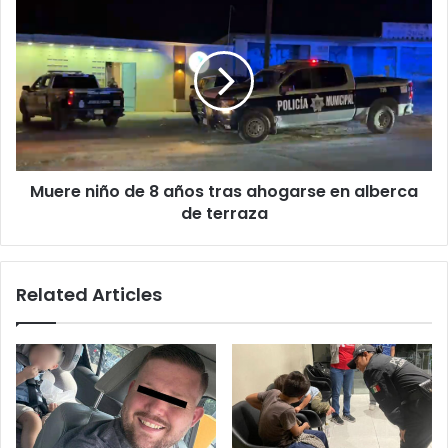
Muere
comiendo
niño
tacos
de
8
años
tras
ahogarse
en
alberca
Muere niño de 8 años tras ahogarse en alberca
de
terraza
de terraza
Related Articles