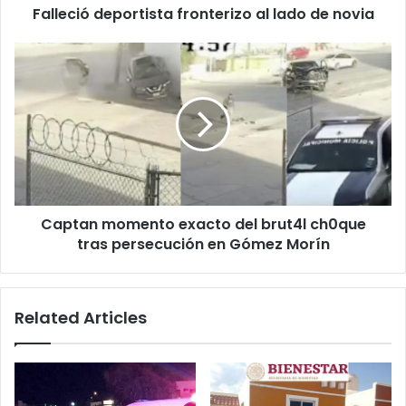
Falleció deportista fronterizo al lado de novia
Captan
momento
exacto
del
brut4l
ch0que
tras
persecución
en
Captan momento exacto del brut4l ch0que
Gómez
Morín
tras persecución en Gómez Morín
Related Articles