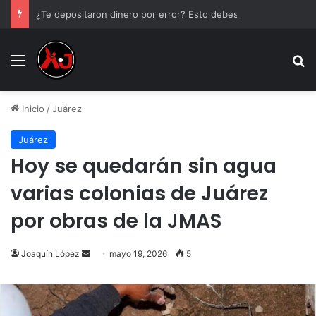
¿Te depositaron dinero por error? Esto debes hacer antes de tocarlo
Menu
B
Inicio
/
Juárez
Juárez
Hoy se quedarán sin agua
varias colonias de Juárez
por obras de la JMAS
Send
Joaquín López
mayo 19, 2026
5
an
email