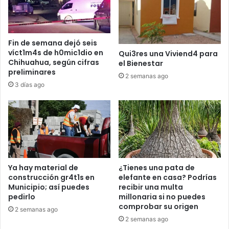
Fin de semana dejó seis
víct1m4s de h0mic1dio en
Qui3res una Viviend4 para
Chihuahua, según cifras
el Bienestar
preliminares
2 semanas ago
3 días ago
Ya hay material de
¿Tienes una pata de
construcción gr4t1s en
elefante en casa? Podrías
Municipio; así puedes
recibir una multa
pedirlo
millonaria si no puedes
comprobar su origen
2 semanas ago
2 semanas ago