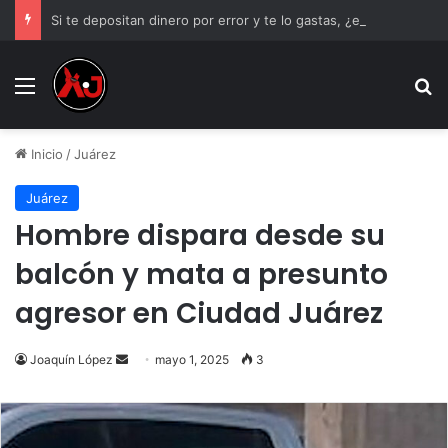
Si te depositan dinero por error y te lo gastas, ¿estás obligado a devolverlo?
Menu
B
Inicio
/
Juárez
Juárez
Hombre dispara desde su
balcón y mata a presunto
agresor en Ciudad Juárez
Send
Joaquín López
mayo 1, 2025
3
an
email