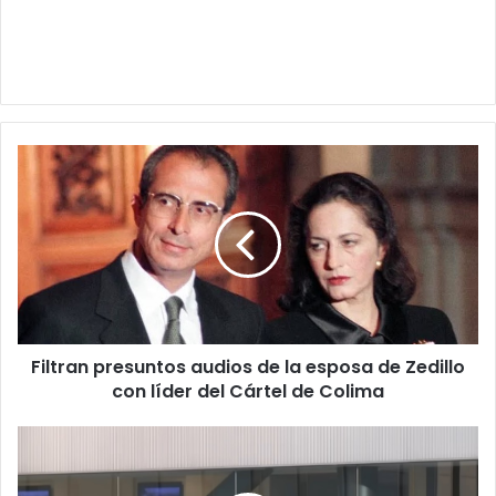
Filtran
presuntos
audios
de
la
esposa
de
Zedillo
con
Filtran presuntos audios de la esposa de Zedillo
líder
del
con líder del Cártel de Colima
Cártel
de
¿Eliminación
Colima
de
aranceles,