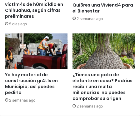
víct1m4s de h0mic1dio en
Qui3res una Viviend4 para
Chihuahua, según cifras
el Bienestar
preliminares
2 semanas ago
5 días ago
Ya hay material de
¿Tienes una pata de
construcción gr4t1s en
elefante en casa? Podrías
Municipio; así puedes
recibir una multa
pedirlo
millonaria si no puedes
comprobar su origen
2 semanas ago
2 semanas ago