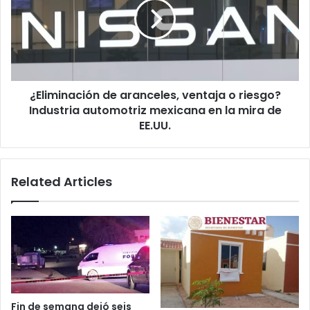
ventaja
o
riesgo?
Industria
automotriz
mexicana
¿Eliminación de aranceles, ventaja o riesgo?
en
la
Industria automotriz mexicana en la mira de
mira
EE.UU.
de
EE.UU.
Related Articles
Fin de semana dejó seis