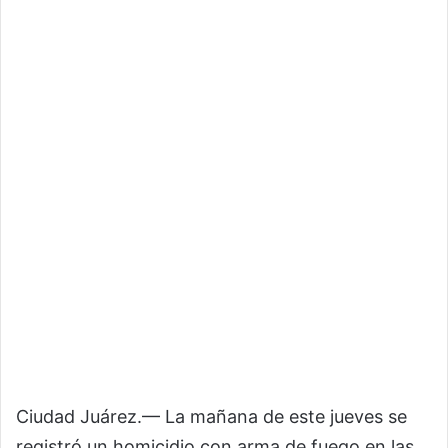
Ciudad Juárez.— La mañana de este jueves se
registró un homicidio con arma de fuego en las