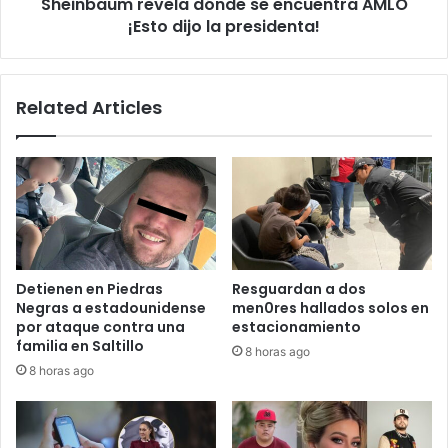
Sheinbaum revela dónde se encuentra AMLO
presidenta!
¡Esto dijo la presidenta!
Related Articles
Detienen en Piedras
Resguardan a dos
Negras a estadounidense
men0res hallados solos en
por ataque contra una
estacionamiento
familia en Saltillo
8 horas ago
8 horas ago