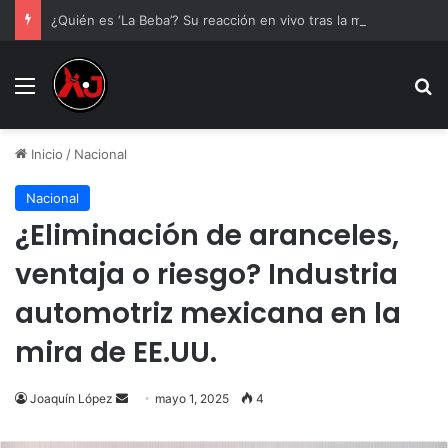
¿Quién es ‘La Beba’? Su reacción en vivo tras la mu3rt3 de César Gastélum se viraliza
Menu
B
Inicio
/
Nacional
Nacional
¿Eliminación de aranceles,
ventaja o riesgo? Industria
automotriz mexicana en la
mira de EE.UU.
Send
Joaquín López
mayo 1, 2025
4
an
email