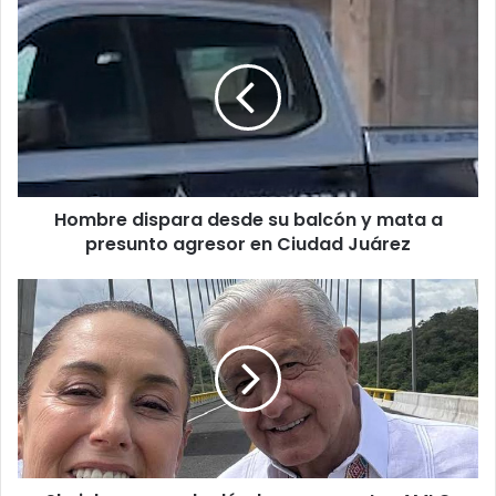
Hombre
dispara
desde
su
balcón
y
mata
a
presunto
Hombre dispara desde su balcón y mata a
agresor
en
presunto agresor en Ciudad Juárez
Ciudad
Juárez
Sheinbaum
revela
dónde
se
encuentra
AMLO
¡Esto
dijo
la