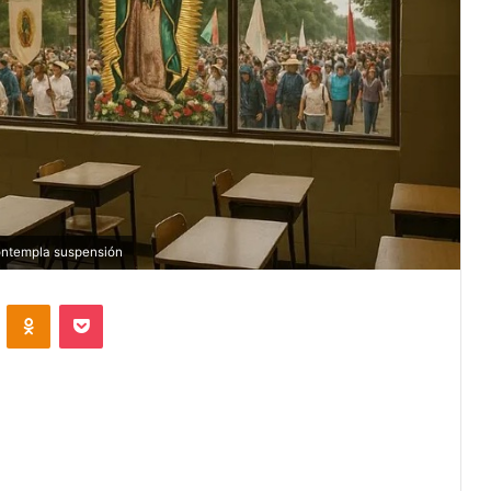
 contempla suspensión
VKontakte
Odnoklassniki
Pocket