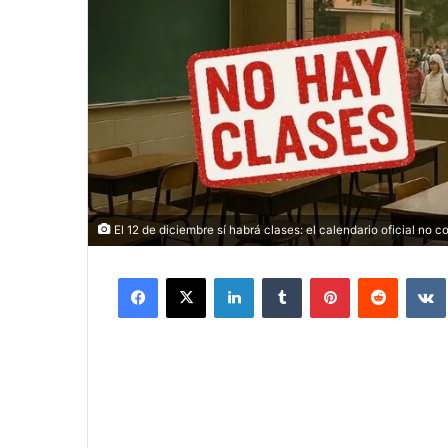
El 12 de diciembre sí habrá clases: el calendario oficial no
Facebook
X
LinkedIn
Tumblr
Pinterest
Reddit