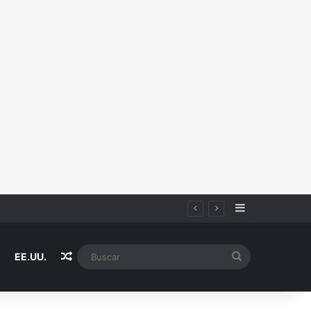
Sidebar
Random Article
Buscar
EE.UU.