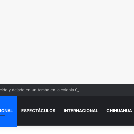
ido y dejado en un tambo en la colonia Olivia Espinoza
IONAL
ESPECTÁCULOS
INTERNACIONAL
CHIHUAHUA