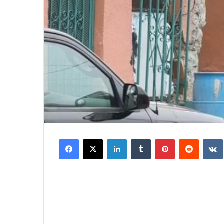
Facebook
X
LinkedIn
Tumblr
Pinterest
Reddit