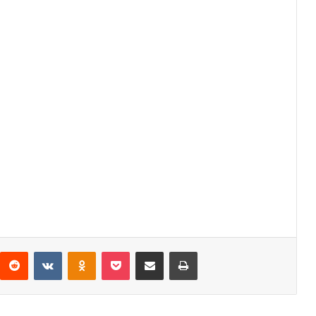
interest
Reddit
VKontakte
Odnoklassniki
Pocket
Share via Email
Print