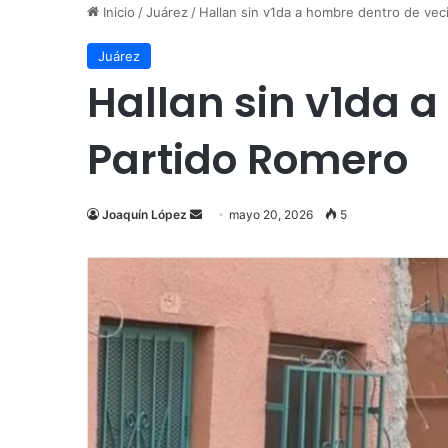
Inicio
/
Juárez
/
Hallan sin v1da a hombre dentro de vec
Juárez
Hallan sin v1da 
Partido Romero
Send
Joaquín López
mayo 20, 2026
5
an
email