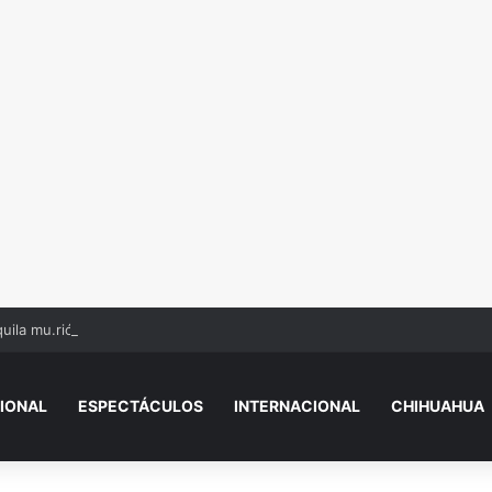
uila mu.rió aplastado por máquinas
IONAL
ESPECTÁCULOS
INTERNACIONAL
CHIHUAHUA