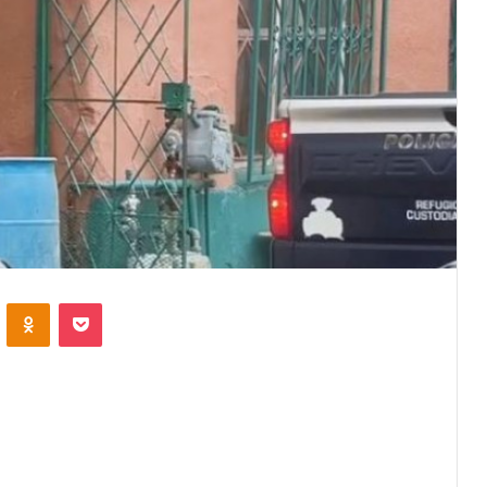
VKontakte
Odnoklassniki
Pocket