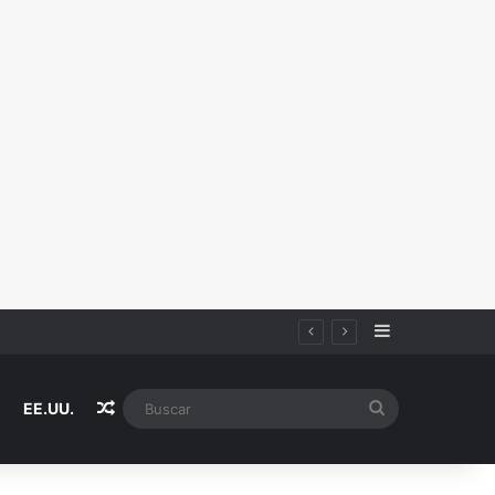
Sidebar
Random Article
Buscar
EE.UU.