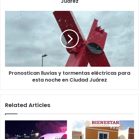
Juárez
Pronostican
lluvias
y
tormentas
eléctricas
para
esta
noche
en
Pronostican lluvias y tormentas eléctricas para
Ciudad
Juárez
esta noche en Ciudad Juárez
Related Articles