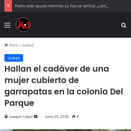
Padre pide ayuda mientras su hija se asfixia; ¿cómo actuar correctamente?
Menu
B
Inicio
/
Juárez
Juárez
Hallan el cadáver de una
mujer cubierto de
garrapatas en la colonia Del
Parque
Send
Joaquín López
junio 25, 2026
4
an
email