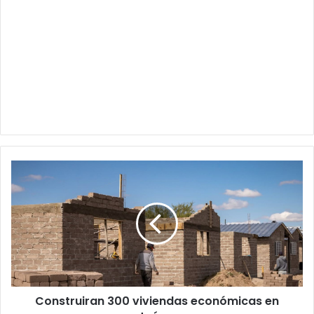
Construiran
300
viviendas
económicas
en
Juárez
Construiran 300 viviendas económicas en