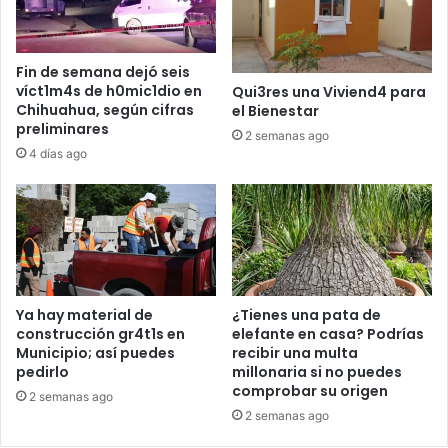
Fin de semana dejó seis
víct1m4s de h0mic1dio en
Qui3res una Viviend4 para
Chihuahua, según cifras
el Bienestar
preliminares
2 semanas ago
4 días ago
Ya hay material de
¿Tienes una pata de
construcción gr4t1s en
elefante en casa? Podrías
Municipio; así puedes
recibir una multa
pedirlo
millonaria si no puedes
comprobar su origen
2 semanas ago
2 semanas ago