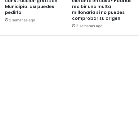
construcción gr4t1s en
elefante en casa? Podrías
Municipio; así puedes
recibir una multa
pedirlo
millonaria si no puedes
comprobar su origen
2 semanas ago
3 semanas ago