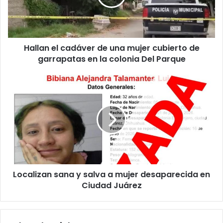
mujer
cubierto
de
garrapatas
Hallan el cadáver de una mujer cubierto de
en
la
garrapatas en la colonia Del Parque
colonia
Del
Localizan
Parque
sana
y
salva
a
mujer
desaparecida
en
Ciudad
Localizan sana y salva a mujer desaparecida en
Juárez
Ciudad Juárez