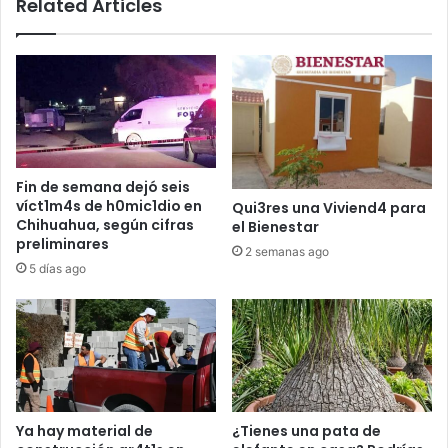
Related Articles
Fin de semana dejó seis
víct1m4s de h0mic1dio en
Qui3res una Viviend4 para
Chihuahua, según cifras
el Bienestar
preliminares
2 semanas ago
5 días ago
Ya hay material de
¿Tienes una pata de