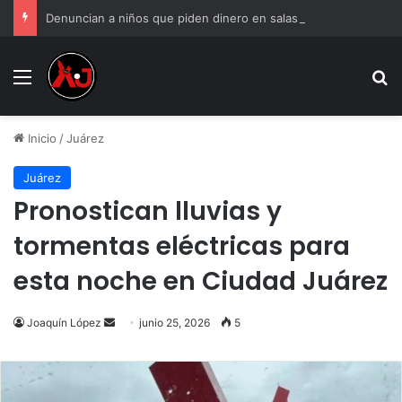
Denuncian a niños que piden dinero en salas de Cinépolis de Misiones
Menu
B
Inicio
/
Juárez
Juárez
Pronostican lluvias y
tormentas eléctricas para
esta noche en Ciudad Juárez
Send
Joaquín López
junio 25, 2026
5
an
email