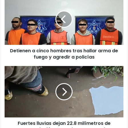
a
cinco
hombres
tras
hallar
arma
de
fuego
Detienen a cinco hombres tras hallar arma de
y
agredir
fuego y agredir a policías
a
policías
Fuertes
lluvias
dejan
22.8
milímetros
de
acumulación
en
una
Fuertes lluvias dejan 22.8 milímetros de
hora