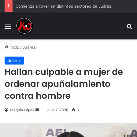
Comienza a llover en distintos sectores de Juárez
Menu
B
Inicio
/
Juárez
Juárez
Hallan culpable a mujer de
ordenar apuñalamiento
contra hombre
Send
Joaquín López
julio 2, 2026
3
an
email