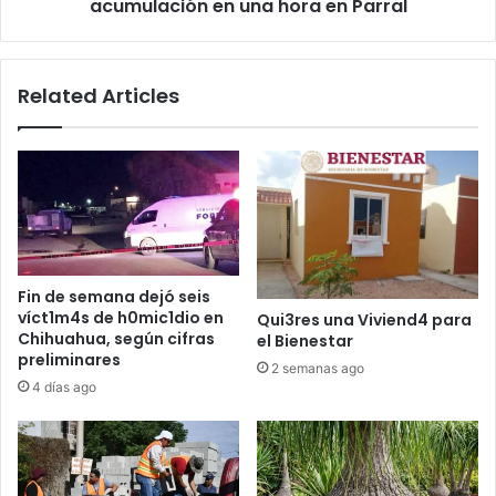
en
acumulación en una hora en Parral
Parral
Related Articles
Fin de semana dejó seis
víct1m4s de h0mic1dio en
Qui3res una Viviend4 para
Chihuahua, según cifras
el Bienestar
preliminares
2 semanas ago
4 días ago