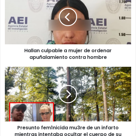
a
mujer
de
ordenar
apuñalamiento
contra
hombre
Hallan culpable a mujer de ordenar
apuñalamiento contra hombre
Presunto
fem1nicida
mu3re
de
un
infarto
mientras
intentaba
ocultar
Presunto fem1nicida mu3re de un infarto
el
cuerpo
mientras intentaba ocultar el cuerpo de su