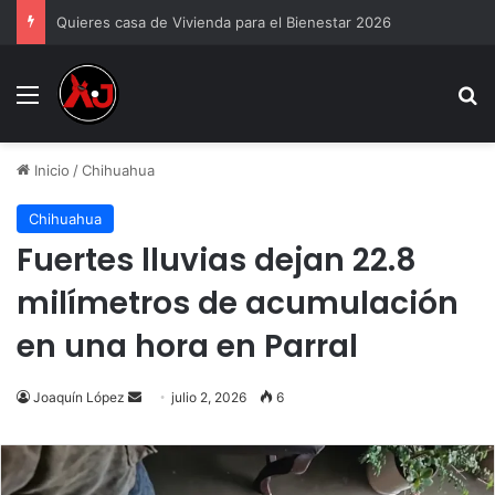
Quieres casa de Vivienda para el Bienestar 2026
Menu
B
Inicio
/
Chihuahua
Chihuahua
Fuertes lluvias dejan 22.8
milímetros de acumulación
en una hora en Parral
Send
Joaquín López
julio 2, 2026
6
an
email