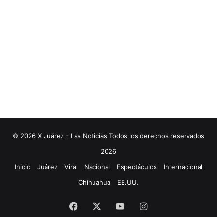
© 2026 X Juárez - Las Noticias Todos los derechos reservados
2026
Inicio
Juárez
Viral
Nacional
Espectáculos
Internacional
Chihuahua
EE.UU.
Facebook
X
YouTube
Instagram