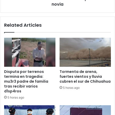
de
novia
su
novia
Related Articles
Disputa por terrenos
Tormenta de arena,
termina en tragedia:
fuertes vientos y lluvia
mu3r3 padre de familia
cubren el sur de Chihuahua
tras recibir varios
5 horas ago
d1sp4ros
5 horas ago