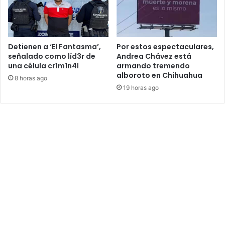
Detienen a ‘El Fantasma’,
Por estos espectaculares,
señalado como líd3r de
Andrea Chávez está
una célula cr1m1n4l
armando tremendo
alboroto en Chihuahua
8 horas ago
19 horas ago