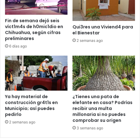
Fin de semana dejó seis
víct1m4s de h0mic1dio en
Qui3res una Viviend4 para
Chihuahua, según cifras
el Bienestar
preliminares
2 semanas ago
6 días ago
Ya hay material de
¿Tienes una pata de
construcción gr4t1s en
elefante en casa? Podrías
Municipio; así puedes
recibir una multa
pedirlo
millonaria si no puedes
comprobar su origen
2 semanas ago
3 semanas ago