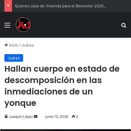
Quieres casa de Vivienda para el Bienestar 2026
Menu
B
Inicio
/
Juárez
Juárez
Hallan cuerpo en estado de
descomposición en las
inmediaciones de un
yonque
Send
Joaquín López
junio 15, 2026
2
an
email