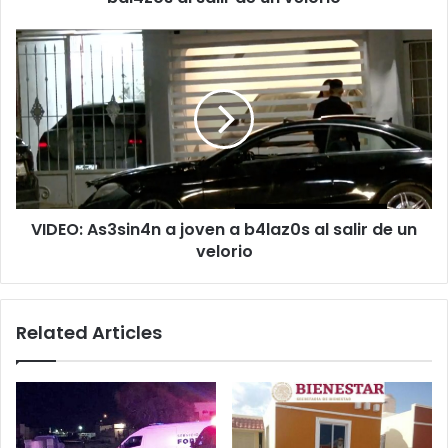
de
un
VIDEO:
velorio
As3sin4n
a
joven
a
b4laz0s
al
salir
de
VIDEO: As3sin4n a joven a b4laz0s al salir de un
un
velorio
velorio
Related Articles