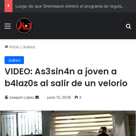
Luego de que Sheinbaum eliminó el programa de regularización de autos chocolate de AMLO, loteros denunciaron sob.ornos
Menu
B
Inicio
/
Juárez
Juárez
VIDEO: As3sin4n a joven a
b4laz0s al salir de un velorio
Send
Joaquín López
junio 15, 2026
3
an
email