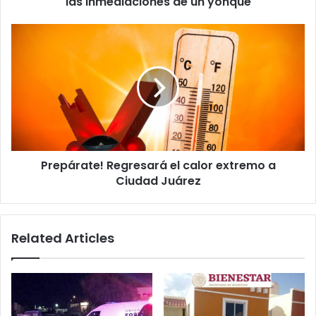
las inmediaciones de un yonque
yonque
Prepárate!
Regresará
el
calor
extremo
a
Ciudad
Juárez
Prepárate! Regresará el calor extremo a
Ciudad Juárez
Related Articles