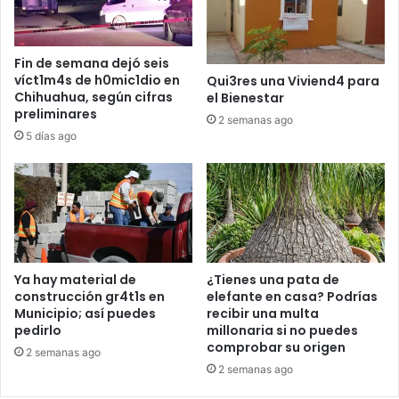
Fin de semana dejó seis
víct1m4s de h0mic1dio en
Qui3res una Viviend4 para
Chihuahua, según cifras
el Bienestar
preliminares
2 semanas ago
5 días ago
Ya hay material de
¿Tienes una pata de
construcción gr4t1s en
elefante en casa? Podrías
Municipio; así puedes
recibir una multa
pedirlo
millonaria si no puedes
comprobar su origen
2 semanas ago
2 semanas ago