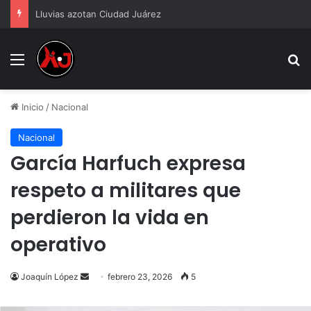
Lluvias azotan Ciudad Juárez
Menu
B
Inicio
/
Nacional
Nacional
García Harfuch expresa
respeto a militares que
perdieron la vida en
operativo
Send
Joaquín López
febrero 23, 2026
5
an
email