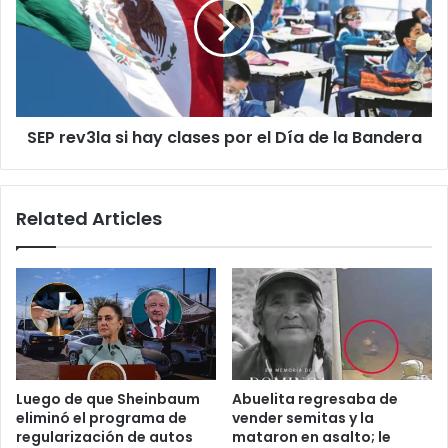
hay
clases
por
el
Día
de
SEP rev3la si hay clases por el Día de la Bandera
la
Bandera
Related Articles
Luego de que Sheinbaum
Abuelita regresaba de
eliminó el programa de
vender semitas y la
regularización de autos
mataron en asalto; le