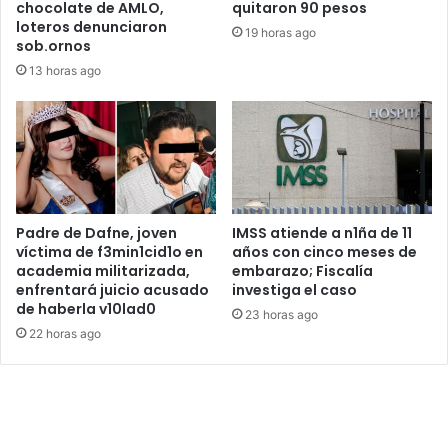
chocolate de AMLO,
quitaron 90 pesos
loteros denunciaron
19 horas ago
sob.ornos
13 horas ago
Padre de Dafne, joven
IMSS atiende a n1ña de 11
víctima de f3min1cid1o en
años con cinco meses de
academia militarizada,
embarazo; Fiscalía
enfrentará juicio acusado
investiga el caso
de haberla v10lad0
23 horas ago
22 horas ago