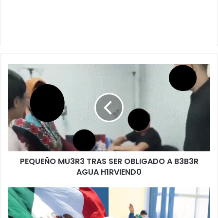
PEQUEÑO
MU3R3
TRAS
SER
OBLIGADO
A
B3B3R
AGUA
H1RVIEND0
PEQUEÑO MU3R3 TRAS SER OBLIGADO A B3B3R
AGUA H1RVIEND0
SEP
rev3la
si