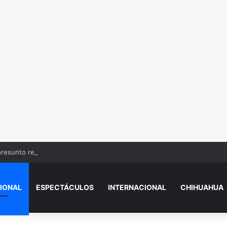
presunto responsable de empujar a adulto mayor a su muerte
IONAL
ESPECTÁCULOS
INTERNACIONAL
CHIHUAHUA