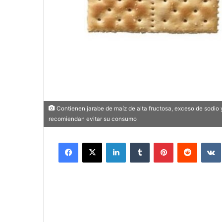
Contienen jarabe de maíz de alta fructosa, exceso de sodio 
recomiendan evitar su consumo
Facebook
X
LinkedIn
Tumblr
Pinterest
Reddit