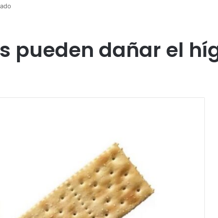
gado
as pueden dañar el h