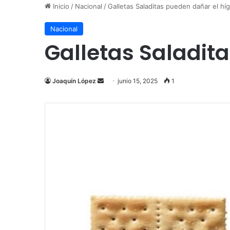
Inicio
/
Nacional
/
Galletas Saladitas pueden dañar el hí
Nacional
Galletas Saladit
Send
Joaquín López
junio 15, 2025
1
an
email