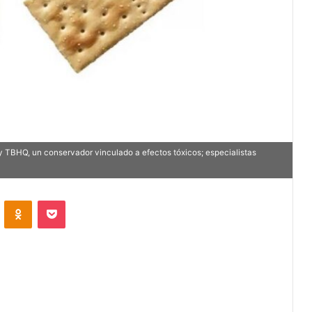
y TBHQ, un conservador vinculado a efectos tóxicos; especialistas
VKontakte
Odnoklassniki
Pocket