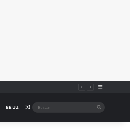
Sidebar
Random Article
Buscar
EE.UU.