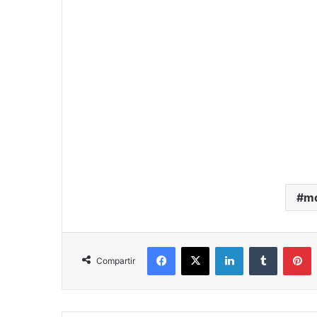
mo
Facebook
X
LinkedIn
Tumblr
P
Compartir