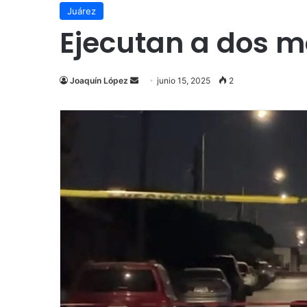
Juárez
Ejecutan a dos mo
Send
Joaquín López
junio 15, 2025
2
an
email