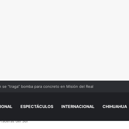
se “traga” bomba para concreto en Misión del Real
IONAL
ESPECTÁCULOS
INTERNACIONAL
CHIHUAHUA
Praderas del Sur