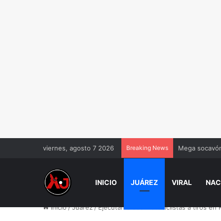
viernes, agosto 7 2026
Breaking News
Mega socavón 
INICIO
JUÁREZ
VIRAL
NAC
Inicio
/
Juárez
/
Ejecutan a dos motociclistas a tiros en 