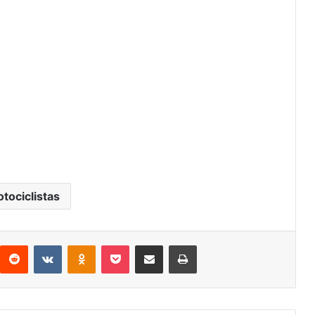
tociclistas
interest
Reddit
VKontakte
Odnoklassniki
Pocket
Share via Email
Print