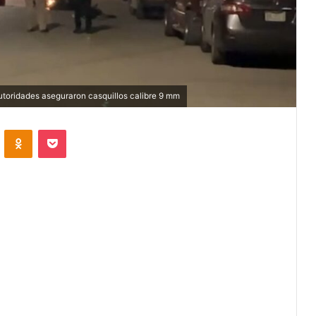
utoridades aseguraron casquillos calibre 9 mm
VKontakte
Odnoklassniki
Pocket