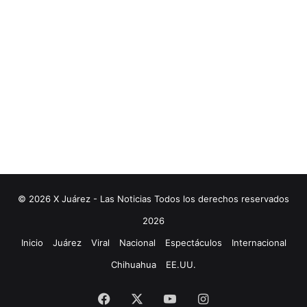
© 2026 X Juárez - Las Noticias Todos los derechos reservados
2026
Inicio
Juárez
Viral
Nacional
Espectáculos
Internacional
Chihuahua
EE.UU.
Facebook
X
YouTube
Instagram