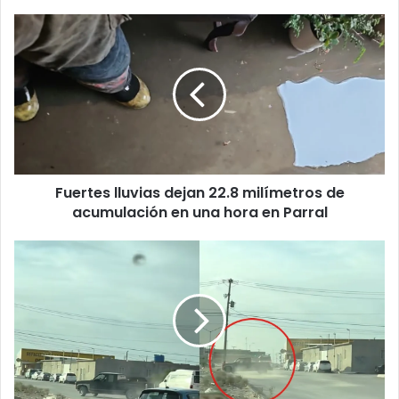
Fuertes
lluvias
dejan
22.8
milímetros
de
acumulación
en
una
Fuertes lluvias dejan 22.8 milímetros de
hora
en
acumulación en una hora en Parral
Parral
Intentó
hacer
‘drift’
y
terminó
chocando
contra
un
poste