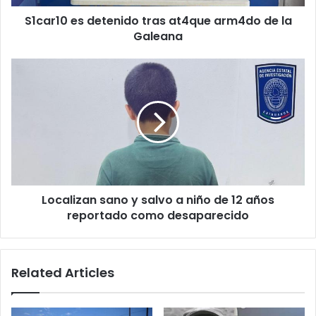
Galeana
S1car10 es detenido tras at4que arm4do de la
Galeana
Localizan
sano
y
salvo
a
niño
de
12
años
Localizan sano y salvo a niño de 12 años
reportado
como
reportado como desaparecido
desaparecido
Related Articles