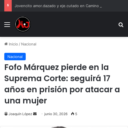
Jovencito amor.dazado y eje.cutado en Camino Real
Menu
B
Inicio
/
Nacional
Nacional
Fofo Márquez pierde en la
Suprema Corte: seguirá 17
años en prisión por atacar a
una mujer
Send
Joaquín López
junio 30, 2026
5
an
email