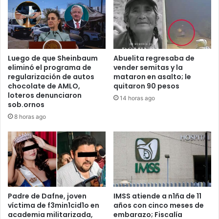
Luego de que Sheinbaum
Abuelita regresaba de
eliminó el programa de
vender semitas y la
regularización de autos
mataron en asalto; le
chocolate de AMLO,
quitaron 90 pesos
loteros denunciaron
14 horas ago
sob.ornos
8 horas ago
Padre de Dafne, joven
IMSS atiende a n1ña de 11
víctima de f3min1cid1o en
años con cinco meses de
academia militarizada,
embarazo; Fiscalía