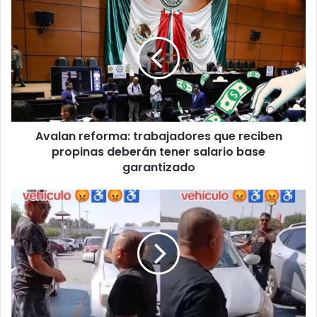
Avalan
reforma:
trabajadores
que
reciben
propinas
deberán
tener
salario
Avalan reforma: trabajadores que reciben
base
garantizado
propinas deberán tener salario base
garantizado
Indignación
en
redes:
conductor
se
estaciona
en
cajón
para