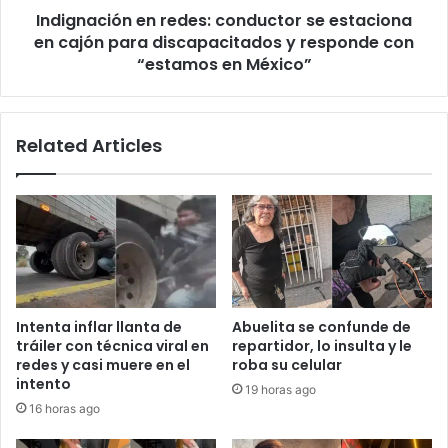
Indignación en redes: conductor se estaciona
discapacitados
y
en cajón para discapacitados y responde con
responde
“estamos en México”
con
“estamos
en
Related Articles
México”
Intenta inflar llanta de
Abuelita se confunde de
tráiler con técnica viral en
repartidor, lo insulta y le
redes y casi muere en el
roba su celular
intento
19 horas ago
16 horas ago