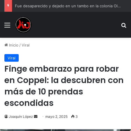
Fue desaparecido y dejado en un tambo en la colonia Olivia Espinoza
Menu
B
Inicio
/
Viral
Viral
Finge embarazo para robar
en Coppel: la descubren con
más de 10 prendas
escondidas
Send
Joaquín López
mayo 2, 2025
3
an
email