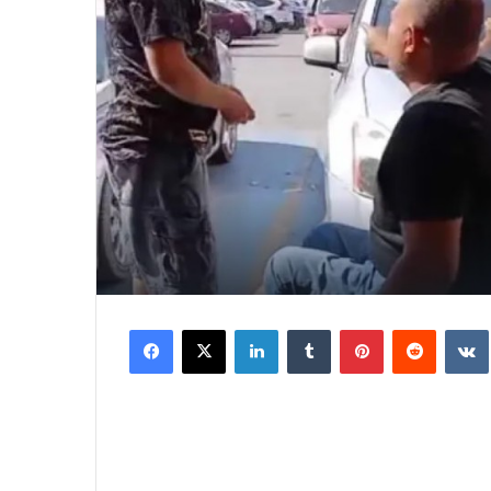
Facebook
X
LinkedIn
Tumblr
Pinterest
Reddit