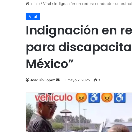
Inicio
/
Viral
/
Indignación en redes: conductor se estac
Viral
Indignación en r
para discapacit
México”
Send
Joaquín López
mayo 2, 2025
3
an
email