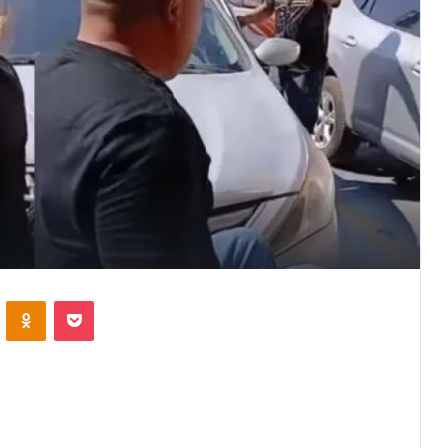
VKontakte
Odnoklassniki
Pocket