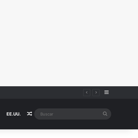
Sidebar
Random Article
Buscar
EE.UU.