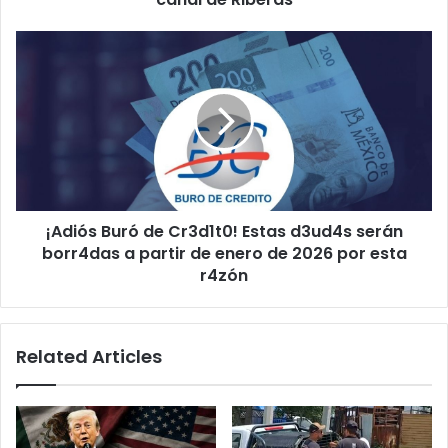
¡Adiós
Buró
de
Cr3d1t0!
Estas
d3ud4s
serán
borr4das
a
¡Adiós Buró de Cr3d1t0! Estas d3ud4s serán
partir
de
borr4das a partir de enero de 2026 por esta
enero
r4zón
de
2026
por
Related Articles
esta
r4zón