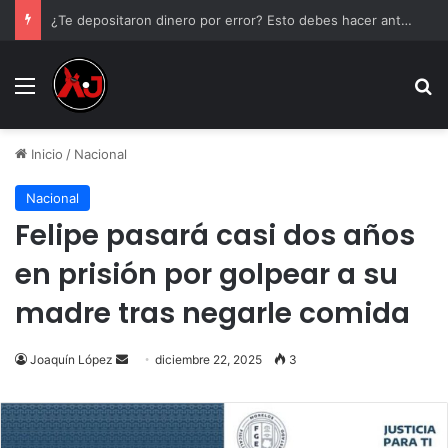
¿Te depositaron dinero por error? Esto debes hacer antes de tocarlo
Menu
B
Inicio
/
Nacional
Nacional
Felipe pasará casi dos años
en prisión por golpear a su
madre tras negarle comida
Send
Joaquín López
diciembre 22, 2025
3
an
email