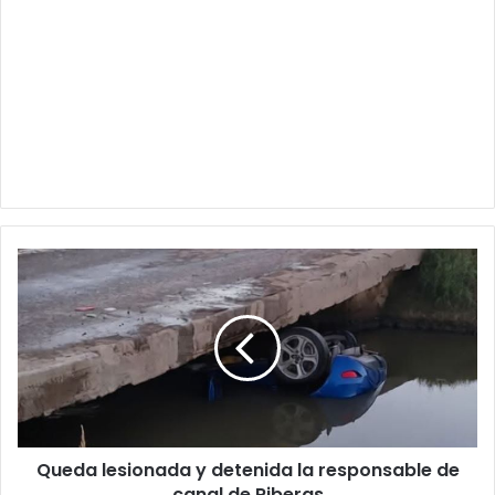
Queda
lesionada
y
detenida
la
responsable
de
canal
de
Queda lesionada y detenida la responsable de
Riberas
canal de Riberas